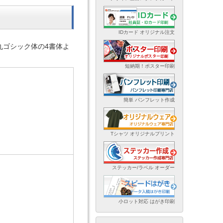
IDカード オリジナル注文
丸ゴシック体の4書体よ
短納期！ポスター印刷
簡単 パンフレット作成
Tシャツ オリジナルプリント
ステッカー/ラベル オーダー
小ロット対応 はがき印刷