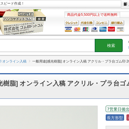
日スピード作成！
商品代金5,500円以上で送料無料
印 オンライン入稿
一般用途[感光樹脂] オンライン入稿 アクリル・プラ台ゴム印 20
光樹脂] オンライン入稿 アクリル・プラ台ゴ
7営業日後
長方形型