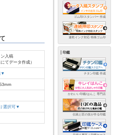
ゴム印/スタンパー 作成
て
速乾インク対応 特殊ゴム印
印鑑
イン入稿
様にてデータ作成）
脂▼
チタン印鑑 作成
53mm
かわいい印鑑/はんこ 専門店
り選択可▼
伝統と匠の技が作る印鑑
品揃え豊富！印鑑ケース