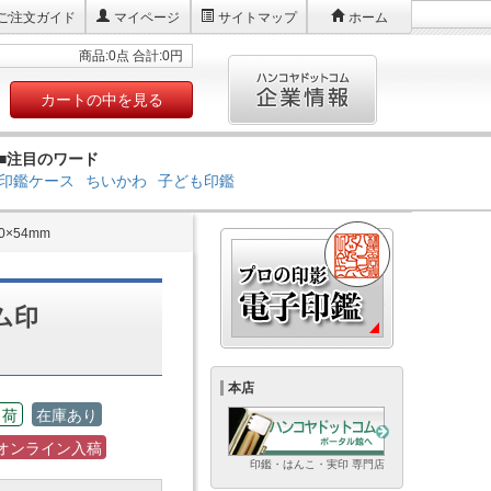
ご注文ガイド
マイページ
サイトマップ
ホーム
商品:0点 合計:0円
カートの中を見る
■注目のワード
印鑑ケース
ちいかわ
子ども印鑑
×54mm
ム印
本店
出荷
在庫あり
オンライン入稿
印鑑・はんこ・実印 専門店