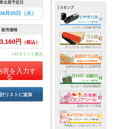
常出荷予定日
スタンプ
年08月25日
（火）
シャチハタ印鑑 専門店
販売価格
3,160
円
（税込）
オリジナル ゴム印/スタンプ
+31ポイント還元
住所印の作成/ゴム印専門店
内容を入力す
る
サンビー 日付印/回転印
討リストに追加
名前スタンプ 作成
子供喜ぶ！ごほうびスタンプ