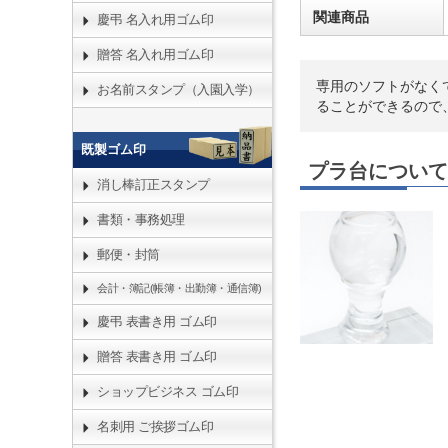
関連商品
慶弔 名入れ用ゴム印
贈答 名入れ用ゴム印
専用のソフトがなく
お名前スタンプ（入園入学）
ることができるので
既製ゴム印
プラ台について
消し棒訂正スタンプ
書類・事務処理
郵便・封筒
会計・簿記(帳簿・出勤簿・通信簿)
慶弔 表書き用 ゴム印
贈答 表書き用 ゴム印
ショップビジネス ゴム印
名刺用 ご挨拶ゴム印