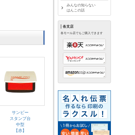
みんなの知らない
はんこの話
各支店
各モール店でもご購入できます
サンビー
スタンプ台
中型
【赤】