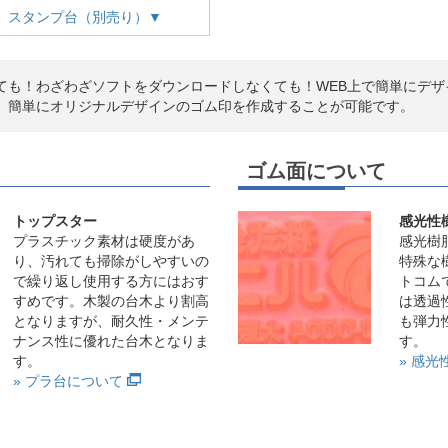
スタンプ台（別売り）▼
ても！わざわざソフトをダウンロードしなくても！WEB上で簡単にデザ
、簡単にオリジナルデザインのゴム印を作成することが可能です。
ゴム面について
トップスター
感光性
プラスチック素材は硬度があ
感光樹
り、汚れても掃除がしやすいの
特殊な
で繰り返し使用する方にはおす
トコム
すめです。木製の台木より割高
は透過
となりますが、耐久性・メンテ
も弾力
ナンス性に優れた台木となりま
す。
す。
» 感
» プラ台について