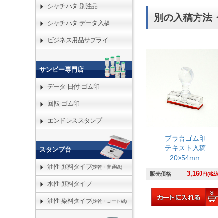
シャチハタ 別注品
別の入稿方法
シャチハタ データ入稿
ビジネス用品サプライ
サンビー専門店
データ 日付 ゴム印
回転 ゴム印
エンドレススタンプ
プラ台ゴム印
テキスト入稿
スタンプ台
20×54mm
油性 顔料タイプ
(速乾・普通紙)
3,160
販売価格
円(税込
水性 顔料タイプ
油性 染料タイプ
(速乾・コート紙)