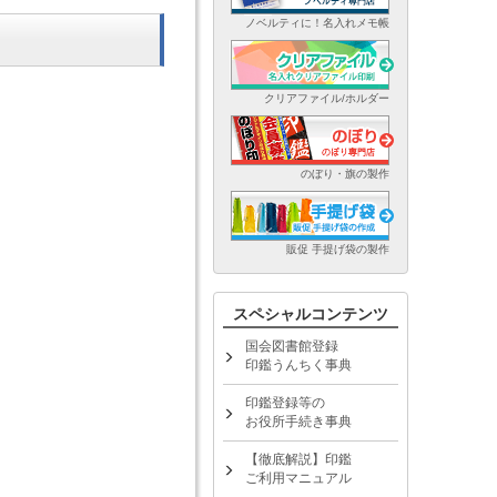
ノベルティに！名入れメモ帳
クリアファイル/ホルダー
のぼり・旗の製作
販促 手提げ袋の製作
スペシャルコンテンツ
国会図書館登録
印鑑うんちく事典
印鑑登録等の
お役所手続き事典
【徹底解説】印鑑
ご利用マニュアル