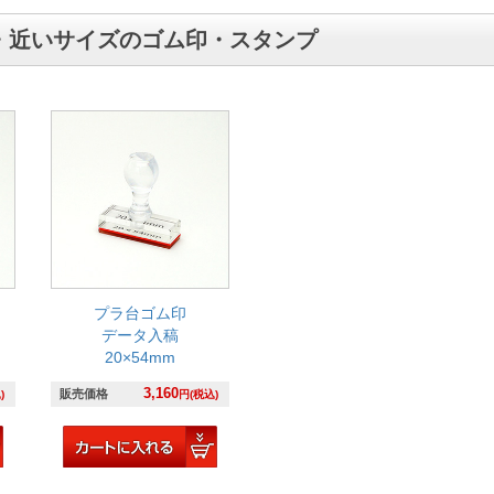
・近いサイズのゴム印・スタンプ
プラ台ゴム印
データ入稿
20×54mm
3,160
販売価格
)
円(税込)