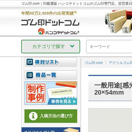
ゴム印.com｜印鑑通販 ハンコヤドットコムのゴム印専門店。翌営業
※
年間49万2,409件の出荷実績
カテゴリで探す
ゴム印.com
アクリルゴム
一般用途[感
20×54mm
入稿方法の選び方