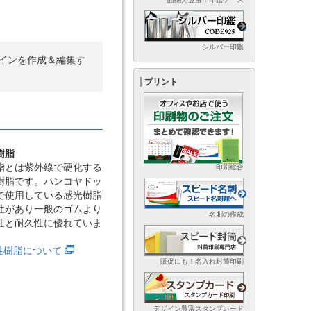
シルバー印鑑
インを作成＆編集す
プリント
樹脂
脂とは紫外線で硬化する
印刷総合
樹脂です。ハンコヤドッ
で使用している感光樹脂
性があり一般のゴムより
名刺の作成
性と耐久性に優れていま
光性樹脂について
販促にも！名入れ封筒印刷
デザイン豊富スタンプカード