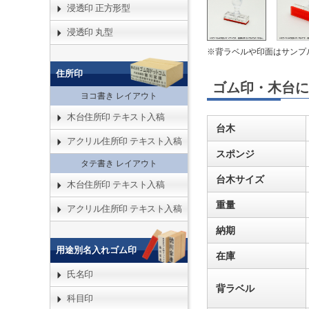
浸透印 正方形型
浸透印 丸型
※背ラベルや印面はサンプ
住所印
ゴム印・木台に
ヨコ書き レイアウト
木台住所印 テキスト入稿
台木
アクリル住所印 テキスト入稿
スポンジ
タテ書き レイアウト
台木サイズ
木台住所印 テキスト入稿
重量
アクリル住所印 テキスト入稿
納期
用途別名入れゴム印
在庫
氏名印
背ラベル
科目印