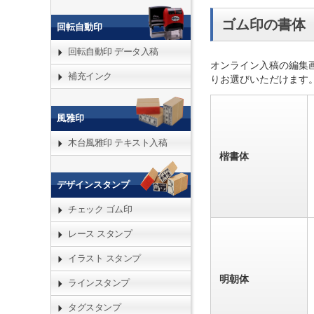
ゴム印の書体
回転自動印
回転自動印 データ入稿
オンライン入稿の編集
補充インク
りお選びいただけます
風雅印
木台風雅印 テキスト入稿
楷書体
デザインスタンプ
チェック ゴム印
レース スタンプ
イラスト スタンプ
明朝体
ラインスタンプ
タグスタンプ