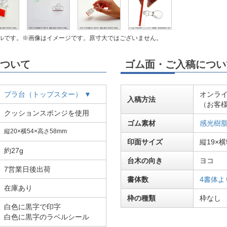
ルです。※画像はイメージです。原寸大ではございません。
ついて
ゴム面・ご入稿につい
プラ台（トップスター） ▼
オンラ
入稿方法
（お客
クッションスポンジを使用
ゴム素材
感光樹
縦20×横54×高さ58mm
印面サイズ
縦19×横
約27g
台木の向き
ヨコ
7営業日後出荷
書体数
4書体よ
在庫あり
枠の種類
枠なし
白色に黒字で印字
白色に黒字のラベルシール