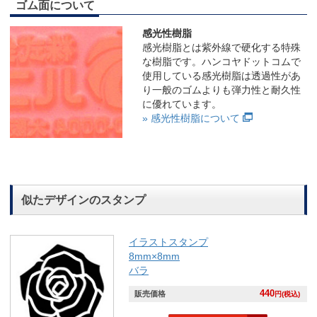
ゴム面について
感光性樹脂
感光樹脂とは紫外線で硬化する特殊
な樹脂です。ハンコヤドットコムで
使用している感光樹脂は透過性があ
り一般のゴムよりも弾力性と耐久性
に優れています。
» 感光性樹脂について
似たデザインのスタンプ
イラストスタンプ
8mm×8mm
バラ
440
販売価格
円(税込)