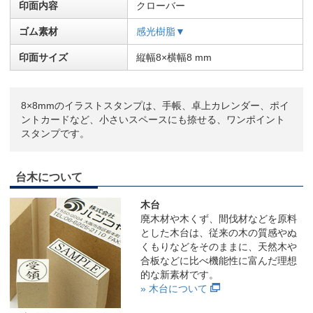
印面内容
クローバー
ゴム素材
感光樹脂▼
印面サイズ
縦幅8×横幅8 mm
8×8mmのイラストスタンプは、手帳、卓上カレンダー、ポイ
ントカードなど、小さいスペースにも捺せる、ワンポイント
スタンプです。
台木について
木台
廃木材や木くず、間伐材などを原料
とした木台は、従来の木の質感やぬ
くもりなどをそのままに、天然木や
合板などに比べ機能性に富んだ理想
的な新素材です。
» 木台について