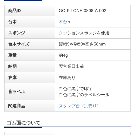
商品ID
GO-KJ-ONE-0808-A-002
台木
木台▼
スポンジ
クッションスポンジを使用
台木サイズ
縦幅9×横幅9×高さ58mm
重量
約4g
納期
翌営業日出荷
在庫
在庫あり
白色に黒字で印字
背ラベル
白色に黒字のラベルシール
関連商品
スタンプ台（別売り）
ゴム面について