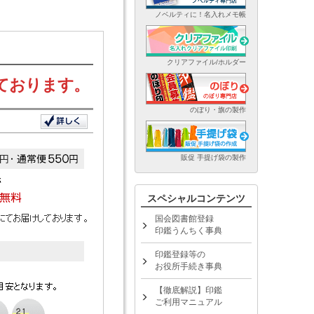
ノベルティに！名入れメモ帳
クリアファイル/ホルダー
ております。
のぼり・旗の製作
販促 手提げ袋の製作
スペシャルコンテンツ
国会図書館登録
印鑑うんちく事典
印鑑登録等の
お役所手続き事典
【徹底解説】印鑑
ご利用マニュアル