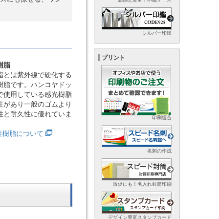
シルバー印鑑
プリント
樹脂
脂とは紫外線で硬化する
樹脂です。ハンコヤドッ
で使用している感光樹脂
性があり一般のゴムより
性と耐久性に優れていま
印刷総合
光性樹脂について
名刺の作成
販促にも！名入れ封筒印刷
デザイン豊富スタンプカード