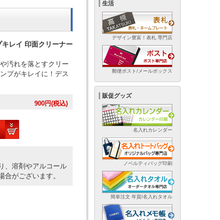
生活
デザイン豊富！表札 専門店
プキレイ 印面クリーナー
や汚れを落とすクリー
郵便ポスト/メールボックス
ンプがキレイに！デス
販促グッズ
900
円(税込)
名入れカレンダー
ノベルティバッグ印刷
り、溶剤やアルコール
場合がございます。
簡単注文 年賀/名入れタオル