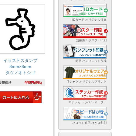
IDカード オリジナル注文
短納期！ポスター印刷
イラストスタンプ
簡単 パンフレット作成
8mm×8mm
タツノオトシゴ
Tシャツ オリジナルプリント
440
販売価格
円(税込)
ステッカー/ラベル オーダー
小ロット対応 はがき印刷