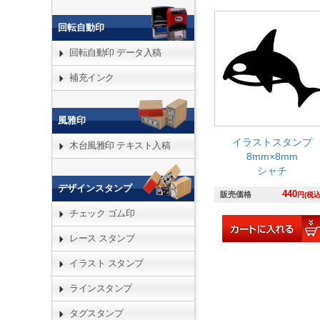
回転自動印
回転自動印 データ入稿
補充インク
風雅印
イラストスタンプ
木台風雅印 テキスト入稿
8mm×8mm
シャチ
デザインスタンプ
440
販売価格
円(税込
チェック ゴム印
レース スタンプ
イラスト スタンプ
ラインスタンプ
タグスタンプ