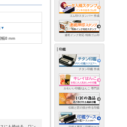
ゴム印/スタンパー 作成
脂▼
速乾インク対応 特殊ゴム印
幅8 mm
印鑑
チタン印鑑 作成
かわいい印鑑/はんこ 専門店
伝統と匠の技が作る印鑑
ースにも捺せる、ワン
品揃え豊富！印鑑ケース