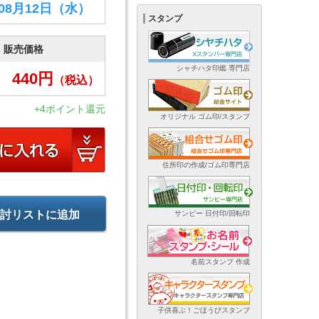
年08月12日
（水）
スタンプ
販売価格
シャチハタ印鑑 専門店
440
円
（税込）
+4ポイント還元
オリジナル ゴム印/スタンプ
住所印の作成/ゴム印専門店
討リストに追加
サンビー 日付印/回転印
名前スタンプ 作成
子供喜ぶ！ごほうびスタンプ