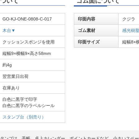
ついて
ゴム面について
GO-KJ-ONE-0808-C-017
印面内容
クジラ
木台▼
ゴム素材
感光樹
クッションスポンジを使用
印面サイズ
縦幅8×横
縦幅9×横幅9×高さ58mm
約4g
翌営業日出荷
在庫あり
白色に黒字で印字
白色に黒字のラベルシール
スタンプ台（別売り）
トスタンプは、手帳、卓上カレンダー、ポイントカードなど、小さいスペ