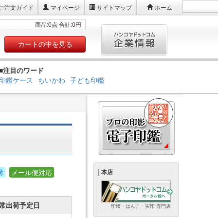
ご注文ガイド
マイページ
サイトマップ
ホーム
商品:0点 合計:0円
カートの中を見る
■注目のワード
印鑑ケース
ちいかわ
子ども印鑑
荷
メール便対応
本店
常出荷予定日
印鑑・はんこ・実印 専門店