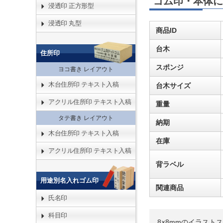
ゴム印・本体に
浸透印 正方形型
浸透印 丸型
商品ID
台木
住所印
スポンジ
ヨコ書き レイアウト
木台住所印 テキスト入稿
台木サイズ
アクリル住所印 テキスト入稿
重量
タテ書き レイアウト
納期
木台住所印 テキスト入稿
在庫
アクリル住所印 テキスト入稿
背ラベル
用途別名入れゴム印
関連商品
氏名印
科目印
8×8mmのイラス