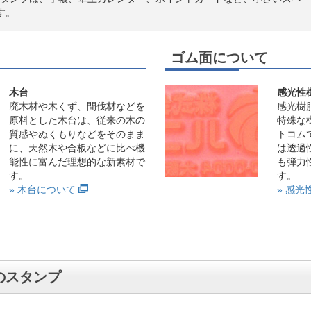
す。
ゴム面について
木台
感光性
廃木材や木くず、間伐材などを
感光樹
原料とした木台は、従来の木の
特殊な
質感やぬくもりなどをそのまま
トコム
に、天然木や合板などに比べ機
は透過
能性に富んだ理想的な新素材で
も弾力
す。
す。
» 木台について
» 感
のスタンプ