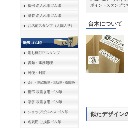
ポイントスタンプで
慶弔 名入れ用ゴム印
贈答 名入れ用ゴム印
台木について
お名前スタンプ（入園入学）
既製ゴム印
消し棒訂正スタンプ
書類・事務処理
郵便・封筒
会計・簿記(帳簿・出勤簿・通信簿)
慶弔 表書き用 ゴム印
贈答 表書き用 ゴム印
ショップビジネス ゴム印
似たデザイン
名刺用 ご挨拶ゴム印