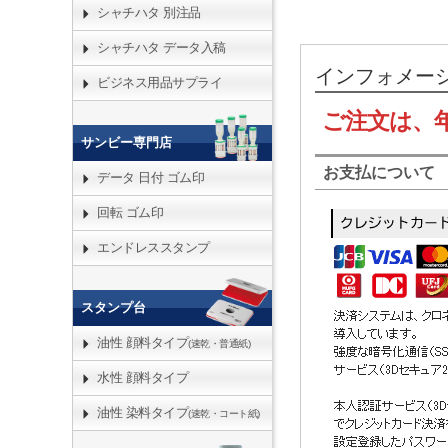
シャチハタ 別注品
シャチハタ データ入稿
インフォメー
ビジネス用品サプライ
ご注文は、
サンビー専門店
お支払について
データ 日付 ゴム印
回転 ゴム印
エンドレススタンプ
スタンプ台
油性 顔料タイプ
(速乾・普通紙)
水性 顔料タイプ
油性 染料タイプ
(速乾・コート紙)