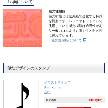
ゴム面について
感光性樹脂
感光樹脂とは紫外線で硬化する特殊
な樹脂です。ハンコヤドットコムで
使用している感光樹脂は透過性があ
り一般のゴムよりも弾力性と耐久性
に優れています。
» 感光性樹脂について
似たデザインのスタンプ
イラストスタンプ
8mm×8mm
音符
440
販売価格
円(税込)