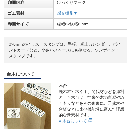
印面内容
びっくりマーク
ゴム素材
感光樹脂▼
印面サイズ
縦幅8×横幅8 mm
8×8mmのイラストスタンプは、手帳、卓上カレンダー、ポイ
ントカードなど、小さいスペースにも捺せる、ワンポイント
スタンプです。
台木について
木台
廃木材や木くず、間伐材などを原料
とした木台は、従来の木の質感やぬ
くもりなどをそのままに、天然木や
合板などに比べ機能性に富んだ理想
的な新素材です。
» 木台について