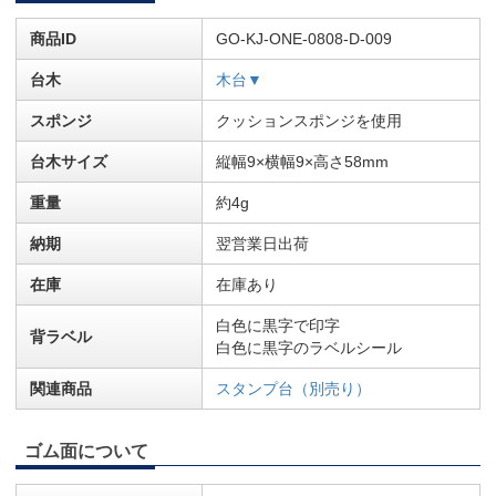
商品ID
GO-KJ-ONE-0808-D-009
台木
木台▼
スポンジ
クッションスポンジを使用
台木サイズ
縦幅9×横幅9×高さ58mm
重量
約4g
納期
翌営業日出荷
在庫
在庫あり
白色に黒字で印字
背ラベル
白色に黒字のラベルシール
関連商品
スタンプ台（別売り）
ゴム面について