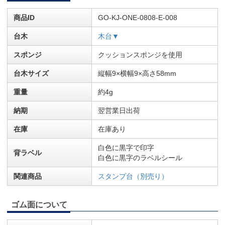
商品ID
GO-KJ-ONE-0808-E-008
台木
木台▼
スポンジ
クッションスポンジを使用
台木サイズ
縦幅9×横幅9×高さ58mm
重量
約4g
納期
翌営業日出荷
在庫
在庫あり
白色に黒字で印字
背ラベル
白色に黒字のラベルシール
関連商品
スタンプ台（別売り）
ゴム面について