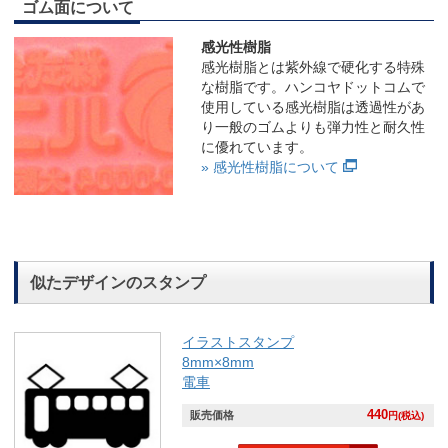
ゴム面について
感光性樹脂
感光樹脂とは紫外線で硬化する特殊
な樹脂です。ハンコヤドットコムで
使用している感光樹脂は透過性があ
り一般のゴムよりも弾力性と耐久性
に優れています。
» 感光性樹脂について
似たデザインのスタンプ
イラストスタンプ
8mm×8mm
電車
440
販売価格
円(税込)