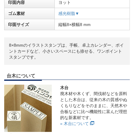
印面内容
ヨット
ゴム素材
感光樹脂▼
印面サイズ
縦幅8×横幅8 mm
8×8mmのイラストスタンプは、手帳、卓上カレンダー、ポイ
ントカードなど、小さいスペースにも捺せる、ワンポイント
スタンプです。
台木について
木台
廃木材や木くず、間伐材などを原料
とした木台は、従来の木の質感やぬ
くもりなどをそのままに、天然木や
合板などに比べ機能性に富んだ理想
的な新素材です。
» 木台について