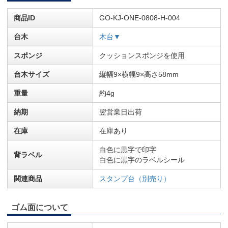
商品ID
GO-KJ-ONE-0808-H-004
台木
木台▼
スポンジ
クッションスポンジを使用
台木サイズ
縦幅9×横幅9×高さ58mm
重量
約4g
納期
翌営業日出荷
在庫
在庫あり
白色に黒字で印字
背ラベル
白色に黒字のラベルシール
関連商品
スタンプ台（別売り）
ゴム面について