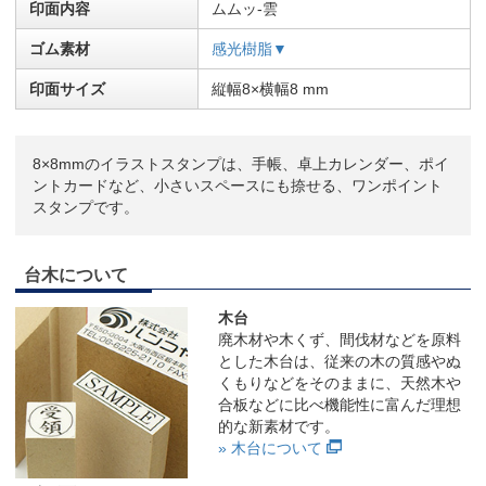
印面内容
ムムッ-雲
ゴム素材
感光樹脂▼
印面サイズ
縦幅8×横幅8 mm
8×8mmのイラストスタンプは、手帳、卓上カレンダー、ポイ
ントカードなど、小さいスペースにも捺せる、ワンポイント
スタンプです。
台木について
木台
廃木材や木くず、間伐材などを原料
とした木台は、従来の木の質感やぬ
くもりなどをそのままに、天然木や
合板などに比べ機能性に富んだ理想
的な新素材です。
» 木台について