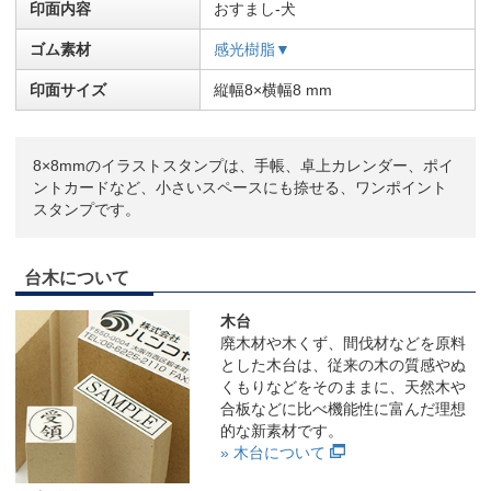
印面内容
おすまし-犬
ゴム素材
感光樹脂▼
印面サイズ
縦幅8×横幅8 mm
8×8mmのイラストスタンプは、手帳、卓上カレンダー、ポイ
ントカードなど、小さいスペースにも捺せる、ワンポイント
スタンプです。
台木について
木台
廃木材や木くず、間伐材などを原料
とした木台は、従来の木の質感やぬ
くもりなどをそのままに、天然木や
合板などに比べ機能性に富んだ理想
的な新素材です。
» 木台について