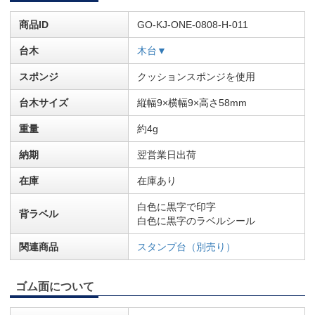
商品ID
GO-KJ-ONE-0808-H-011
台木
木台▼
スポンジ
クッションスポンジを使用
台木サイズ
縦幅9×横幅9×高さ58mm
重量
約4g
納期
翌営業日出荷
在庫
在庫あり
白色に黒字で印字
背ラベル
白色に黒字のラベルシール
関連商品
スタンプ台（別売り）
ゴム面について