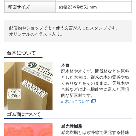
印面サイズ
縦幅23×横幅51 mm
郵便物やショップでよく使う文言が入ったスタンプです。
オリジナルのイラスト入り。
台木について
木台
廃木材や木くず、間伐材などを原料
とした木台は、従来の木の質感やぬ
くもりなどをそのままに、天然木や
合板などに比べ機能性に富んだ理想
的な新素材です。
» 木台について
ゴム面について
感光性樹脂
感光樹脂とは紫外線で硬化する特殊