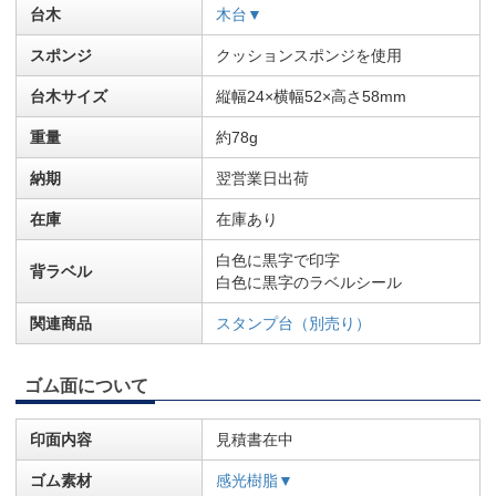
台木
木台▼
スポンジ
クッションスポンジを使用
台木サイズ
縦幅24×横幅52×高さ58mm
重量
約78g
納期
翌営業日出荷
在庫
在庫あり
白色に黒字で印字
背ラベル
白色に黒字のラベルシール
関連商品
スタンプ台（別売り）
ゴム面について
印面内容
見積書在中
ゴム素材
感光樹脂▼