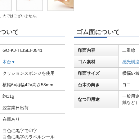
寸大ではございません。
ついて
ゴム面について
GO-KJ-TEISEI-0541
印面内容
二重線
木台▼
ゴム素材
感光樹
クッションスポンジを使用
印面サイズ
横幅5×
横幅6×縦幅42×高さ58mm
台木の向き
ヨコ
約11g
一般用
なつ印用途
紙など
翌営業日出荷
在庫あり
白色に黒字で印字
白色に黒字のラベルシール