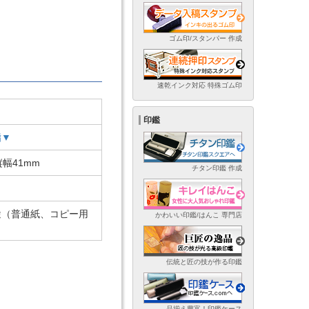
ゴム印/スタンパー 作成
速乾インク対応 特殊ゴム印
印鑑
脂▼
縦幅41mm
チタン印鑑 作成
途（普通紙、コピー用
かわいい印鑑/はんこ 専門店
）
伝統と匠の技が作る印鑑
品揃え豊富！印鑑ケース