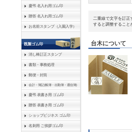
慶弔 名入れ用ゴム印
贈答 名入れ用ゴム印
二重線で文字を訂正
すると調整すること
お名前スタンプ（入園入学）
台木について
既製ゴム印
消し棒訂正スタンプ
書類・事務処理
郵便・封筒
会計・簿記(帳簿・出勤簿・通信簿)
慶弔 表書き用 ゴム印
贈答 表書き用 ゴム印
ショップビジネス ゴム印
名刺用 ご挨拶ゴム印