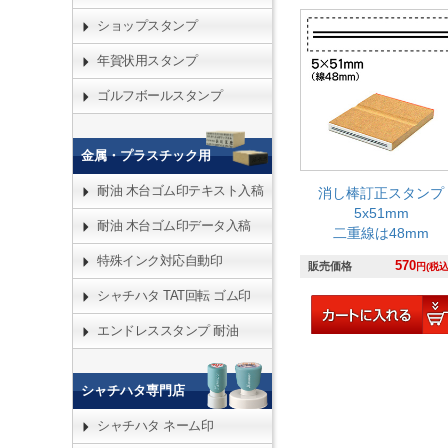
ショップスタンプ
年賀状用スタンプ
ゴルフボールスタンプ
金属・プラスチック用
耐油 木台ゴム印テキスト入稿
消し棒訂正スタンプ
5x51mm
耐油 木台ゴム印データ入稿
二重線は48mm
特殊インク対応自動印
570
販売価格
円(税込
シャチハタ TAT回転 ゴム印
エンドレススタンプ 耐油
シャチハタ専門店
シャチハタ ネーム印