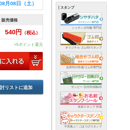
年08月08日
（土）
スタンプ
販売価格
シャチハタ印鑑 専門店
540
円
（税込）
+5ポイント還元
オリジナル ゴム印/スタンプ
住所印の作成/ゴム印専門店
討リストに追加
サンビー 日付印/回転印
名前スタンプ 作成
子供喜ぶ！ごほうびスタンプ