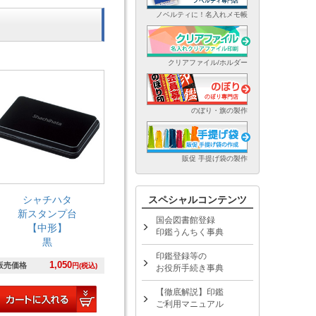
ノベルティに！名入れメモ帳
クリアファイル/ホルダー
のぼり・旗の製作
販促 手提げ袋の製作
シャチハタ
スペシャルコンテンツ
新スタンプ台
国会図書館登録
【中形】
印鑑うんちく事典
黒
印鑑登録等の
1,050
販売価格
円(税込)
お役所手続き事典
【徹底解説】印鑑
ご利用マニュアル