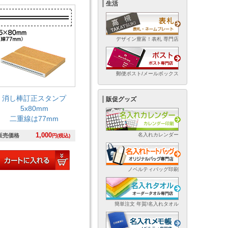
生活
デザイン豊富！表札 専門店
郵便ポスト/メールボックス
消し棒訂正スタンプ
販促グッズ
5x80mm
二重線は77mm
1,000
名入れカレンダー
販売価格
円(税込)
ノベルティバッグ印刷
簡単注文 年賀/名入れタオル