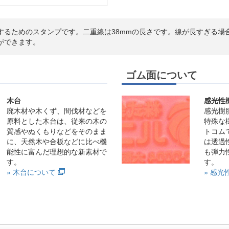
するためのスタンプです。二重線は38mmの長さです。線が長すぎる場
ができます。
ゴム面について
木台
感光性
廃木材や木くず、間伐材などを
感光樹
原料とした木台は、従来の木の
特殊な
質感やぬくもりなどをそのまま
トコム
に、天然木や合板などに比べ機
は透過
能性に富んだ理想的な新素材で
も弾力
す。
す。
» 木台について
» 感