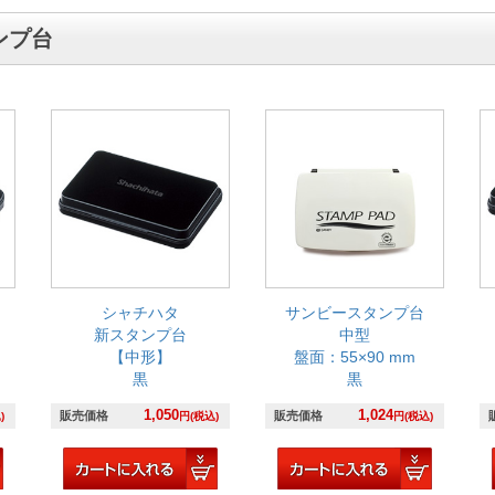
ンプ台
シャチハタ
サンビースタンプ台
新スタンプ台
中型
【中形】
盤面：55×90 mm
黒
黒
1,050
1,024
販売価格
販売価格
)
円(税込)
円(税込)