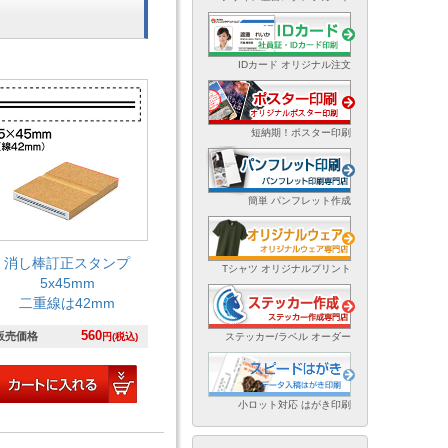
IDカード オリジナル注文
短納期！ポスター印刷
簡単 パンフレット作成
消し棒訂正スタンプ
Tシャツ オリジナルプリント
5x45mm
二重線は42mm
560
販売価格
円(税込)
ステッカー/ラベル オーダー
小ロット対応 はがき印刷