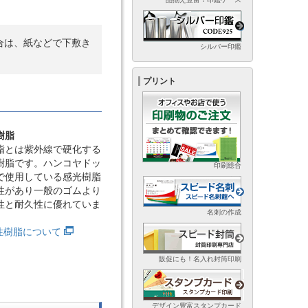
合は、紙などで下敷き
シルバー印鑑
プリント
樹脂
脂とは紫外線で硬化する
樹脂です。ハンコヤドッ
印刷総合
で使用している感光樹脂
性があり一般のゴムより
性と耐久性に優れていま
名刺の作成
光性樹脂について
販促にも！名入れ封筒印刷
デザイン豊富スタンプカード