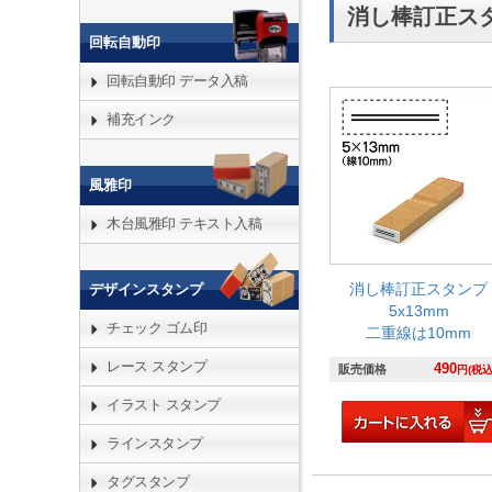
消し棒訂正ス
回転自動印
回転自動印 データ入稿
補充インク
風雅印
木台風雅印 テキスト入稿
消し棒訂正スタンプ
デザインスタンプ
5x13mm
チェック ゴム印
二重線は10mm
レース スタンプ
490
販売価格
円(税込
イラスト スタンプ
ラインスタンプ
タグスタンプ