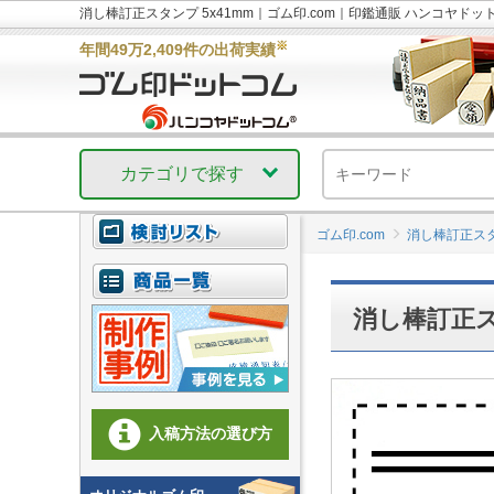
消し棒訂正スタンプ 5x41mm｜ゴム印.com｜印鑑通販 ハンコヤ
※
年間49万2,409件の出荷実績
カテゴリで探す
ゴム印.com
消し棒訂正ス
消し棒訂正ス
入稿方法の選び方