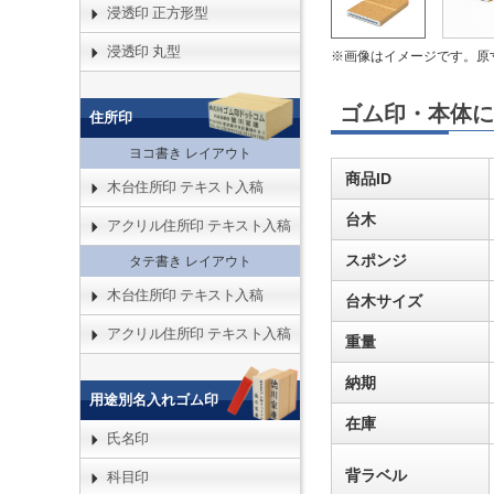
浸透印 正方形型
浸透印 丸型
※画像はイメージです。原
ゴム印・本体に
住所印
ヨコ書き レイアウト
商品ID
木台住所印 テキスト入稿
台木
アクリル住所印 テキスト入稿
スポンジ
タテ書き レイアウト
木台住所印 テキスト入稿
台木サイズ
アクリル住所印 テキスト入稿
重量
納期
用途別名入れゴム印
在庫
氏名印
背ラベル
科目印