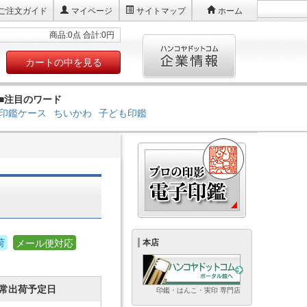
ご注文ガイド
マイページ
サイトマップ
ホーム
商品:0点 合計:0円
カートの中を見る
■注目のワード
印鑑ケース
ちいかわ
子ども印鑑
荷
メール便対応
本店
常出荷予定日
印鑑・はんこ・実印 専門店