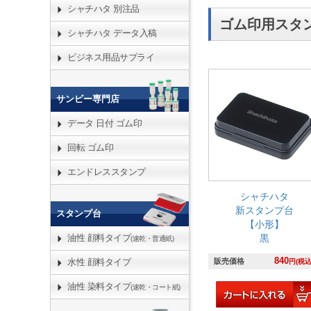
シャチハタ 別注品
ゴム印用スタ
シャチハタ データ入稿
ビジネス用品サプライ
サンビー専門店
データ 日付 ゴム印
回転 ゴム印
エンドレススタンプ
シャチハタ
新スタンプ台
スタンプ台
【小形】
黒
油性 顔料タイプ
(速乾・普通紙)
840
販売価格
水性 顔料タイプ
円(税込
油性 染料タイプ
(速乾・コート紙)