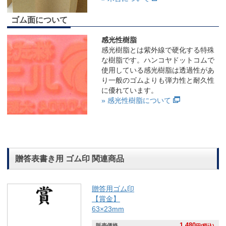
ゴム面について
感光性樹脂
感光樹脂とは紫外線で硬化する特殊
な樹脂です。ハンコヤドットコムで
使用している感光樹脂は透過性があ
り一般のゴムよりも弾力性と耐久性
に優れています。
» 感光性樹脂について
贈答表書き用 ゴム印 関連商品
贈答用ゴム印
【賞金】
63×23mm
1,480
販売価格
円(税込)