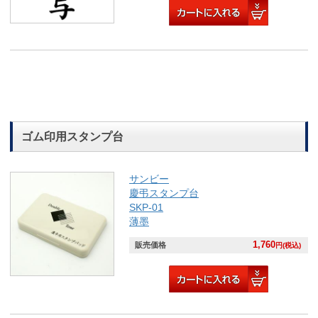
ゴム印用スタンプ台
サンビー
慶弔スタンプ台
SKP-01
薄墨
1,760
販売価格
円(税込)