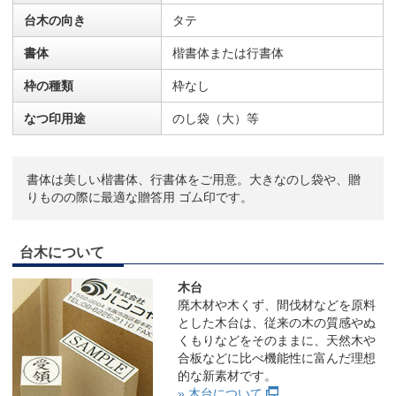
台木の向き
タテ
書体
楷書体または行書体
枠の種類
枠なし
なつ印用途
のし袋（大）等
書体は美しい楷書体、行書体をご用意。大きなのし袋や、贈
りものの際に最適な贈答用 ゴム印です。
台木について
木台
廃木材や木くず、間伐材などを原料
とした木台は、従来の木の質感やぬ
くもりなどをそのままに、天然木や
合板などに比べ機能性に富んだ理想
的な新素材です。
» 木台について