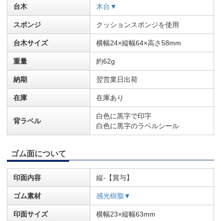
台木
木台▼
スポンジ
クッションスポンジを使用
台木サイズ
横幅24×縦幅64×高さ58mm
重量
約62g
納期
翌営業日出荷
在庫
在庫あり
白色に黒字で印字
背ラベル
白色に黒字のラベルシール
ゴム面について
印面内容
縦-【賞与】
ゴム素材
感光樹脂▼
印面サイズ
横幅23×縦幅63mm