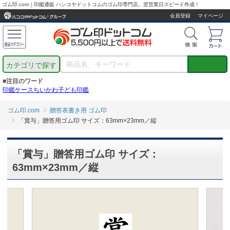
ゴム印.com｜印鑑通販 ハンコヤドットコムのゴム印専門店。翌営業日スピード作成！
会員登録
マイページ
カテゴリで探す
■注目のワード
印鑑ケース
ちいかわ
子ども印鑑
ゴム印.com
贈答表書き用 ゴム印
「賞与」贈答用ゴム印 サイズ：63mm×23mm／縦
「賞与」贈答用ゴム印 サイズ：
63mm×23mm／縦