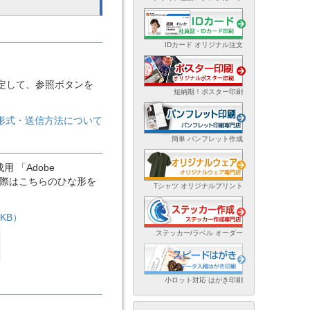
IDカード オリジナル注文
定して、参照ボタンを
短納期！ポスター印刷
ル形式・送信方法について
簡単 パンフレット作成
「Adobe
稿の際はこちらのひな形を
Tシャツ オリジナルプリント
KB）
ステッカー/ラベル オーダー
小ロット対応 はがき印刷