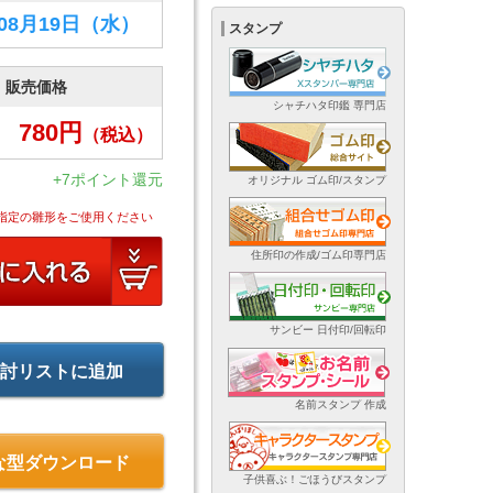
年08月19日
（水）
スタンプ
販売価格
シャチハタ印鑑 専門店
780
円
（税込）
+7ポイント還元
オリジナル ゴム印/スタンプ
指定の雛形をご使用ください
住所印の作成/ゴム印専門店
サンビー 日付印/回転印
討リストに追加
名前スタンプ 作成
な型ダウンロード
子供喜ぶ！ごほうびスタンプ