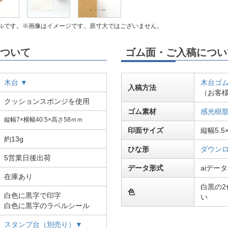
ルです。※画像はイメージです。原寸大ではございません。
ついて
ゴム面・ご入稿につい
木台 ▼
木台ゴム
入稿方法
（お客
クッションスポンジを使用
ゴム素材
感光樹脂
縦幅7×横幅40.5×高さ58ｍｍ
印面サイズ
縦幅5.5
約13g
ひな形
ダウンロ
5営業日後出荷
データ形式
aiデータ
在庫あり
白黒の
色
白色に黒字で印字
い
白色に黒字のラベルシール
スタンプ台（別売り）▼