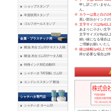
申し訳ございませんが、
ショップスタンプ
ん。
カラーは黒と白の2
年賀状用スタンプ
黒い部分がインクの
ゴルフボールスタンプ
文字サイズは8pt
あまりに小さい文字
文字サイズが8pt
金属・プラスチック用
細い線になる場合は
ご理解お願いいたし
耐油 木台ゴム印テキスト入稿
線は線幅1pt以上で
枠が必要な場合は枠
耐油 木台ゴム印データ入稿
特殊インク対応自動印
シャチハタ TAT回転 ゴム印
エンドレススタンプ 耐油
シャチハタ専門店
シャチハタ ネーム印