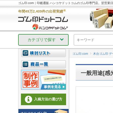
ゴム印.com｜印鑑通販 ハンコヤドットコムのゴム印専門店。翌営業
※
年間49万2,409件の出荷実績
カテゴリで探す
ゴム印.com
木台ゴム印 デ
一般用途[感光
入稿方法の選び方