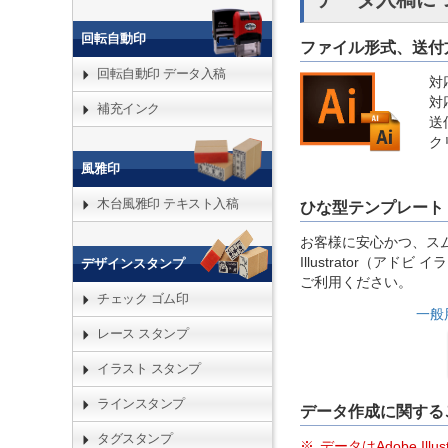
回転自動印
ファイル形式、送付
回転自動印 データ入稿
対応
対応
補充インク
送
ク
風雅印
木台風雅印 テキスト入稿
ひな型テンプレート
お客様に安心かつ、スム
Illustrator（
デザインスタンプ
ご利用ください。
チェック ゴム印
一般
レース スタンプ
イラスト スタンプ
ラインスタンプ
データ作成に関する
タグスタンプ
データはAdobe Il