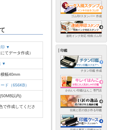
ゴム印/スタンパー 作成
て
速乾インク対応 特殊ゴム印
印 ▼
印鑑
様にてデータ作成）
 ▼
チタン印鑑 作成
×横幅40mm
ード（656KB）
かわいい印鑑/はんこ 専門店
(50MB以内)
2色で作成してくださ
伝統と匠の技が作る印鑑
品揃え豊富！印鑑ケース