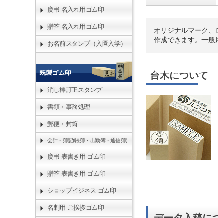
慶弔 名入れ用ゴム印
贈答 名入れ用ゴム印
オリジナルマーク、ロゴ
作成できます。一般
お名前スタンプ（入園入学）
既製ゴム印
台木について
消し棒訂正スタンプ
書類・事務処理
郵便・封筒
会計・簿記(帳簿・出勤簿・通信簿)
慶弔 表書き用 ゴム印
贈答 表書き用 ゴム印
ショップビジネス ゴム印
名刺用 ご挨拶ゴム印
データ入稿に