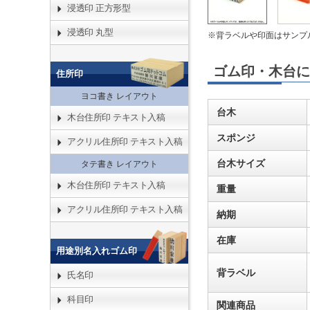
浸透印 正方形型
浸透印 丸型
※背ラベルや印面はサンプ
ゴム印・木台に
住所印
ヨコ書き レイアウト
台木
木台住所印 テキスト入稿
スポンジ
アクリル住所印 テキスト入稿
台木サイズ
タテ書き レイアウト
木台住所印 テキスト入稿
重量
アクリル住所印 テキスト入稿
納期
在庫
用途別名入れゴム印
背ラベル
氏名印
科目印
関連商品