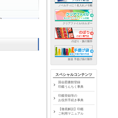
ノベルティに！名入れメモ帳
クリアファイル/ホルダー
のぼり・旗の製作
販促 手提げ袋の製作
スペシャルコンテンツ
国会図書館登録
印鑑うんちく事典
印鑑登録等の
お役所手続き事典
【徹底解説】印鑑
ご利用マニュアル