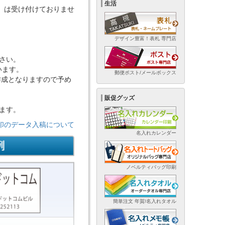
生活
if等）は受け付けておりませ
デザイン豊富！表札 専門店
さい。
います。
郵便ポスト/メールボックス
作成となりますので予め
販促グッズ
ます。
ム印のデータ入稿について
名入れカレンダー
ノベルティバッグ印刷
簡単注文 年賀/名入れタオル