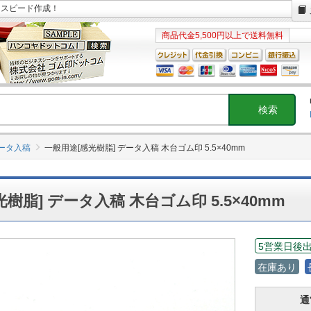
日スピード作成！
商品代金5,500円以上で送料無料
ータ入稿
一般用途[感光樹脂] データ入稿 木台ゴム印 5.5×40mm
樹脂] データ入稿 木台ゴム印 5.5×40mm
5営業日後
在庫あり
通