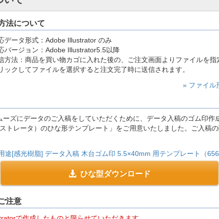
方法について
データ形式：Adobe Illustrator のみ
バージョン：Adobe Illustrator5.5以降
信方法：商品を買い物カゴに入れた後の、ご注文画面よりファイルを指
リックしてファイルを選択すると注文完了時に送信されます。
» ファイ
ーズにデータのご入稿をしていただくために、データ入稿のゴム印作成用 
アドビ イラストレータ）のひな形テンプレート」をご用意いたしました。ご入
用途[感光樹脂] データ入稿 木台ゴム印 5.5×40mm 用テンプレート（656
ひな型ダウンロード
ご注意
lustratorで作成したものと限らせていただきます。