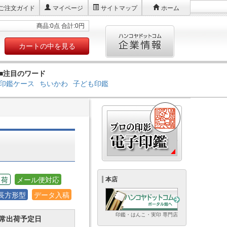
ご注文ガイド
マイページ
サイトマップ
ホーム
商品:0点 合計:0円
カートの中を見る
■注目のワード
印鑑ケース
ちいかわ
子ども印鑑
出荷
メール便対応
本店
長方形型
データ入稿
印鑑・はんこ・実印 専門店
常出荷予定日