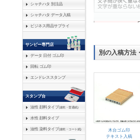
シャチハタ 別注品
シャチハタ データ入稿
ビジネス用品サプライ
サンビー専門店
別の入稿方法
データ 日付 ゴム印
回転 ゴム印
エンドレススタンプ
スタンプ台
油性 顔料タイプ
(速乾・普通紙)
水性 顔料タイプ
油性 染料タイプ
木台ゴム印
(速乾・コート紙)
テキスト入稿