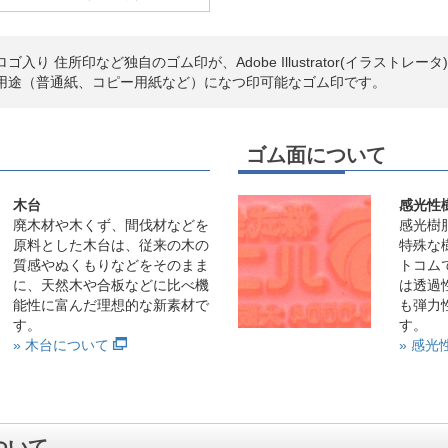
入り 住所印など独自のゴム印が、Adobe Illustrator(イラストレ
用途（普通紙、コピー用紙など）になつ印可能なゴム印です。
ゴム面について
木台
感光性
廃木材や木くず、間伐材などを
感光樹
原料とした木台は、従来の木の
特殊な
質感やぬくもりなどをそのまま
トコム
に、天然木や合板などに比べ機
は透過
能性に富んだ理想的な新素材で
も弾力
す。
す。
» 木台について
» 感
ついて