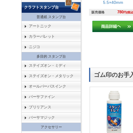
5.5×40mm
クラフトスタンプ台
780
販売価格
円(税込
普通紙 スタンプ台
アートニック
カラーパレット
ニジコ
多目的 スタンプ台
ステイズオン・ミディ
ゴム印のお手
ステイズオン・メタリック
オールパーパスインク
バーサファイン
ブリリアンス
バーサマジック
アクセサリー