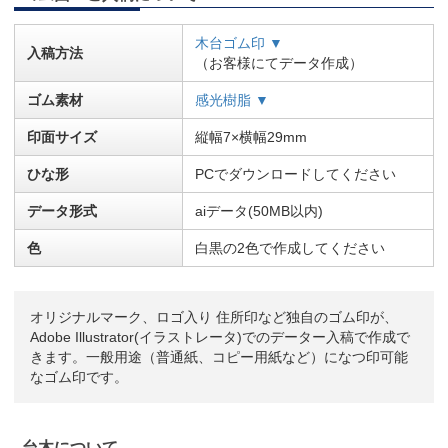
木台ゴム印 ▼
入稿方法
（お客様にてデータ作成）
ゴム素材
感光樹脂 ▼
印面サイズ
縦幅7×横幅29mm
ひな形
PCでダウンロードしてください
データ形式
aiデータ(50MB以内)
色
白黒の2色で作成してください
オリジナルマーク、ロゴ入り 住所印など独自のゴム印が、
Adobe Illustrator(イラストレータ)でのデーター入稿で作成で
きます。一般用途（普通紙、コピー用紙など）になつ印可能
なゴム印です。
台木について