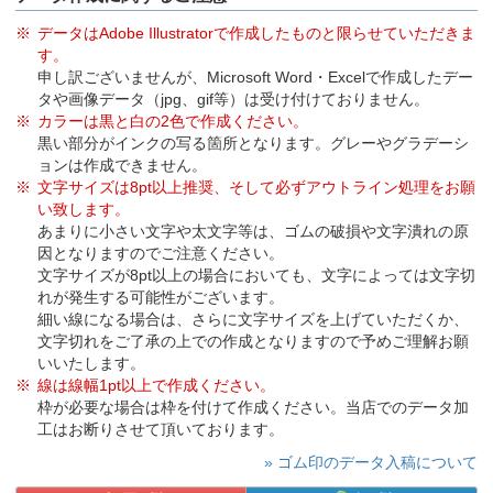
データはAdobe Illustratorで作成したものと限らせていただきま
す。
申し訳ございませんが、Microsoft Word・Excelで作成したデー
タや画像データ（jpg、gif等）は受け付けておりません。
カラーは黒と白の2色で作成ください。
黒い部分がインクの写る箇所となります。グレーやグラデーシ
ョンは作成できません。
文字サイズは8pt以上推奨、そして必ずアウトライン処理をお願
い致します。
あまりに小さい文字や太文字等は、ゴムの破損や文字潰れの原
因となりますのでご注意ください。
文字サイズが8pt以上の場合においても、文字によっては文字切
れが発生する可能性がございます。
細い線になる場合は、さらに文字サイズを上げていただくか、
文字切れをご了承の上での作成となりますので予めご理解お願
いいたします。
線は線幅1pt以上で作成ください。
枠が必要な場合は枠を付けて作成ください。当店でのデータ加
工はお断りさせて頂いております。
» ゴム印のデータ入稿について