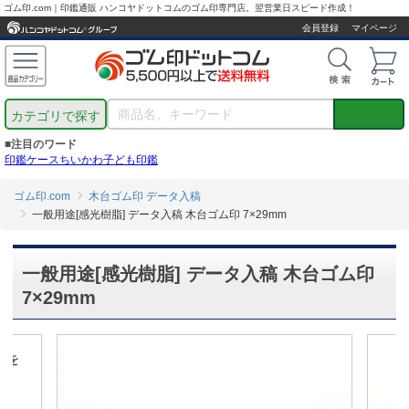
ゴム印.com｜印鑑通販 ハンコヤドットコムのゴム印専門店。翌営業日スピード作成！
会員登録
マイページ
カテゴリで探す
■注目のワード
印鑑ケース
ちいかわ
子ども印鑑
ゴム印.com
木台ゴム印 データ入稿
一般用途[感光樹脂] データ入稿 木台ゴム印 7×29mm
一般用途[感光樹脂] データ入稿 木台ゴム印
7×29mm