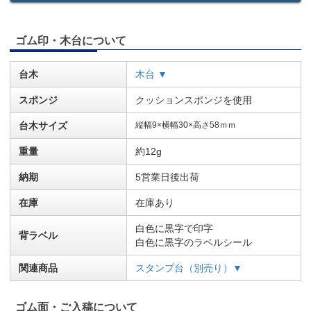
ゴム印・木台について
台木
木台 ▼
スポンジ
クッションスポンジを使用
台木サイズ
縦幅9×横幅30×高さ58ｍｍ
重量
約12g
納期
5営業日後出荷
在庫
在庫あり
白色に黒字で印字
背ラベル
白色に黒字のラベルシール
関連商品
スタンプ台（別売り）▼
ゴム面・ご入稿について