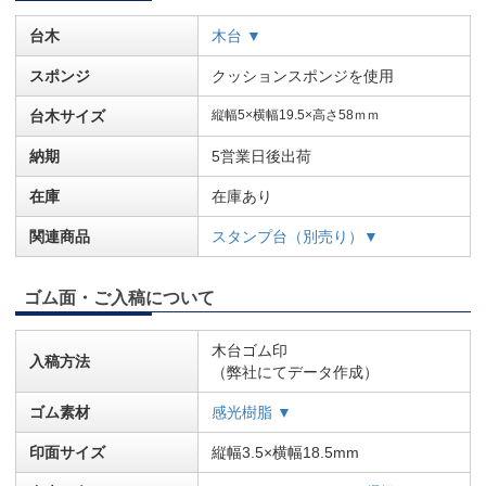
台木
木台 ▼
スポンジ
クッションスポンジを使用
台木サイズ
縦幅5×横幅19.5×高さ58ｍｍ
納期
5営業日後出荷
在庫
在庫あり
関連商品
スタンプ台（別売り）▼
ゴム面・ご入稿について
木台ゴム印
入稿方法
（弊社にてデータ作成）
ゴム素材
感光樹脂 ▼
印面サイズ
縦幅3.5×横幅18.5mm