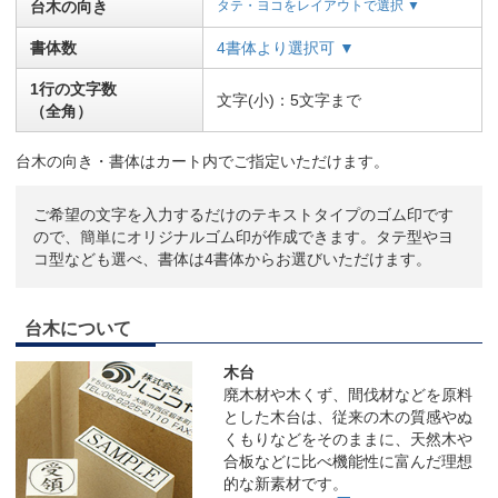
台木の向き
タテ・ヨコをレイアウトで選択 ▼
書体数
4書体より選択可 ▼
1行の文字数
文字(小)：5文字まで
（全角）
台木の向き・書体はカート内でご指定いただけます。
ご希望の文字を入力するだけのテキストタイプのゴム印です
ので、簡単にオリジナルゴム印が作成できます。タテ型やヨ
コ型なども選べ、書体は4書体からお選びいただけます。
台木について
木台
廃木材や木くず、間伐材などを原料
とした木台は、従来の木の質感やぬ
くもりなどをそのままに、天然木や
合板などに比べ機能性に富んだ理想
的な新素材です。