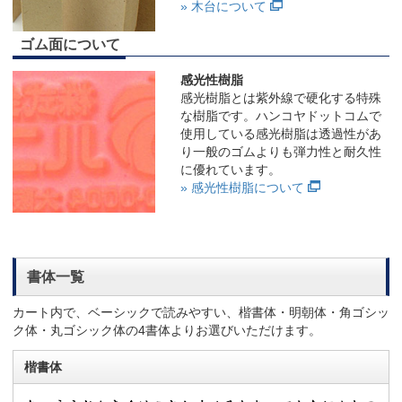
» 木台について
ゴム面について
感光性樹脂
感光樹脂とは紫外線で硬化する特殊
な樹脂です。ハンコヤドットコムで
使用している感光樹脂は透過性があ
り一般のゴムよりも弾力性と耐久性
に優れています。
» 感光性樹脂について
書体一覧
カート内で、ベーシックで読みやすい、楷書体・明朝体・角ゴシッ
ク体・丸ゴシック体の4書体よりお選びいただけます。
楷書体