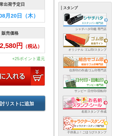
常出荷予定日
スタンプ
年08月20日
（木）
シャチハタ印鑑 専門店
販売価格
2,580
円
（税込）
オリジナル ゴム印/スタンプ
+25ポイント還元
住所印の作成/ゴム印専門店
サンビー 日付印/回転印
討リストに追加
名前スタンプ 作成
子供喜ぶ！ごほうびスタンプ