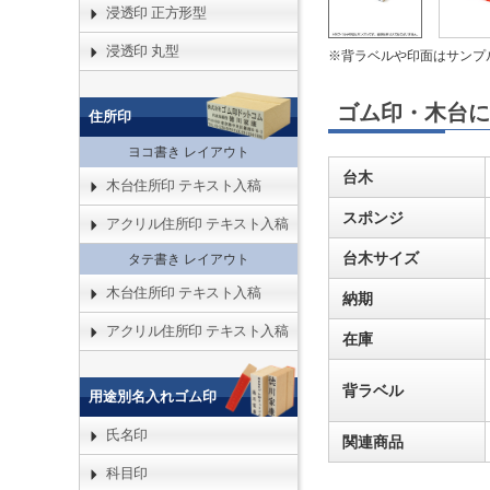
浸透印 正方形型
浸透印 丸型
※背ラベルや印面はサンプ
ゴム印・木台に
住所印
ヨコ書き レイアウト
台木
木台住所印 テキスト入稿
スポンジ
アクリル住所印 テキスト入稿
台木サイズ
タテ書き レイアウト
木台住所印 テキスト入稿
納期
アクリル住所印 テキスト入稿
在庫
背ラベル
用途別名入れゴム印
氏名印
関連商品
科目印