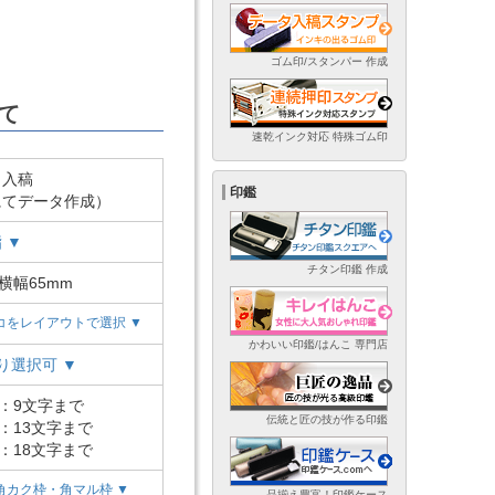
ゴム印/スタンパー 作成
て
速乾インク対応 特殊ゴム印
ト入稿
印鑑
にてデータ作成）
 ▼
チタン印鑑 作成
×横幅65mm
コをレイアウトで選択 ▼
かわいい印鑑/はんこ 専門店
り選択可 ▼
)：9文字まで
伝統と匠の技が作る印鑑
)：13文字まで
)：18文字まで
角カク枠・角マル枠 ▼
品揃え豊富！印鑑ケース