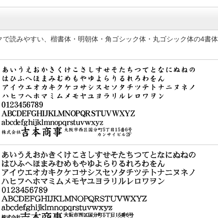
クで読みやすい、楷書体・明朝体・角ゴシック体・丸ゴシック体の4書