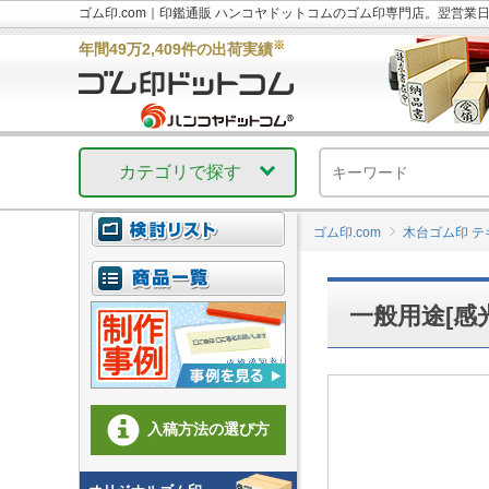
ゴム印.com｜印鑑通販 ハンコヤドットコムのゴム印専門店。翌営業
※
年間49万2,409件の出荷実績
カテゴリで探す
ゴム印.com
木台ゴム印 テ
一般用途[感光
入稿方法の選び方