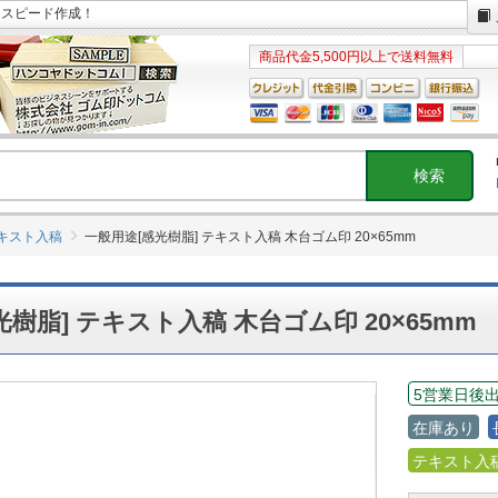
日スピード作成！
商品代金5,500円以上で送料無料
キスト入稿
一般用途[感光樹脂] テキスト入稿 木台ゴム印 20×65mm
樹脂] テキスト入稿 木台ゴム印 20×65mm
5営業日後
在庫あり
テキスト入