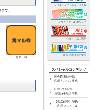
ノベルティに！名入れメモ帳
けます。
クリアファイル/ホルダー
のぼり・旗の製作
販促 手提げ袋の製作
角マル枠
スペシャルコンテンツ
国会図書館登録
印鑑うんちく事典
印鑑登録等の
お役所手続き事典
【徹底解説】印鑑
ご利用マニュアル