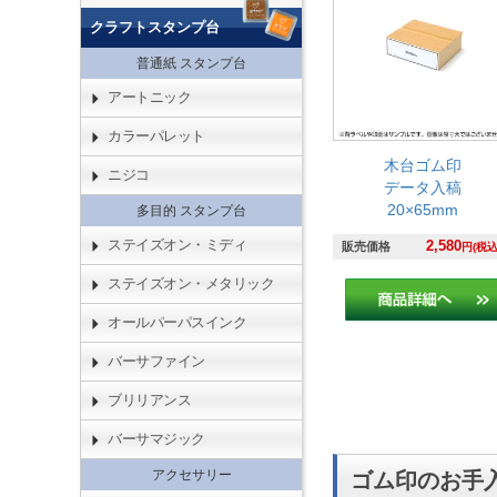
クラフトスタンプ台
普通紙 スタンプ台
アートニック
カラーパレット
木台ゴム印
ニジコ
データ入稿
20×65mm
多目的 スタンプ台
ステイズオン・ミディ
2,580
販売価格
円(税込
ステイズオン・メタリック
オールパーパスインク
バーサファイン
ブリリアンス
バーサマジック
アクセサリー
ゴム印のお手