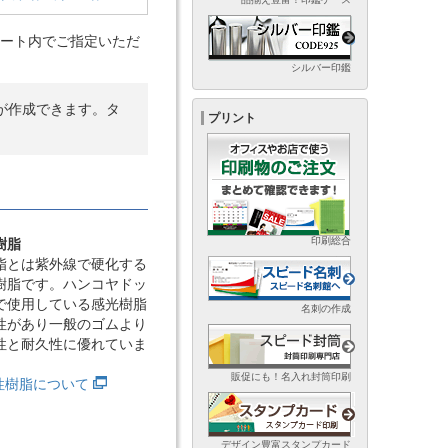
ート内でご指定いただ
シルバー印鑑
が作成できます。タ
プリント
印刷総合
樹脂
脂とは紫外線で硬化する
樹脂です。ハンコヤドッ
で使用している感光樹脂
名刺の作成
性があり一般のゴムより
性と耐久性に優れていま
販促にも！名入れ封筒印刷
光性樹脂について
デザイン豊富スタンプカード