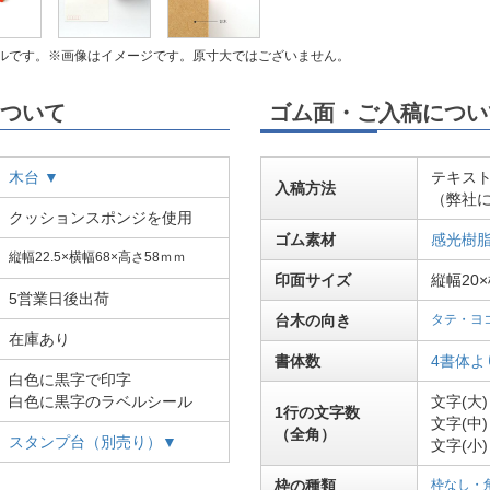
ルです。※画像はイメージです。原寸大ではございません。
ついて
ゴム面・ご入稿につい
木台 ▼
テキス
入稿方法
（弊社
クッションスポンジを使用
ゴム素材
感光樹脂
縦幅22.5×横幅68×高さ58ｍｍ
印面サイズ
縦幅20
5営業日後出荷
台木の向き
タテ・ヨ
在庫あり
書体数
4書体よ
白色に黒字で印字
白色に黒字のラベルシール
文字(大
1行の文字数
文字(中
（全角）
スタンプ台（別売り）▼
文字(小
枠の種類
枠なし・