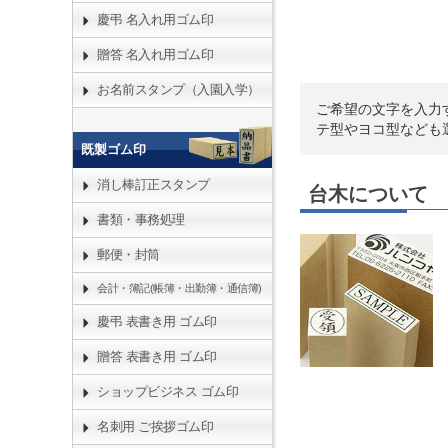
慶弔 名入れ用ゴム印
贈答 名入れ用ゴム印
お名前スタンプ（入園入学）
ご希望の文字を入力
テ型やヨコ型なども
既製ゴム印
消し棒訂正スタンプ
台木について
書類・事務処理
郵便・封筒
会計・簿記(帳簿・出勤簿・通信簿)
慶弔 表書き用 ゴム印
贈答 表書き用 ゴム印
ショップビジネス ゴム印
名刺用 ご挨拶ゴム印