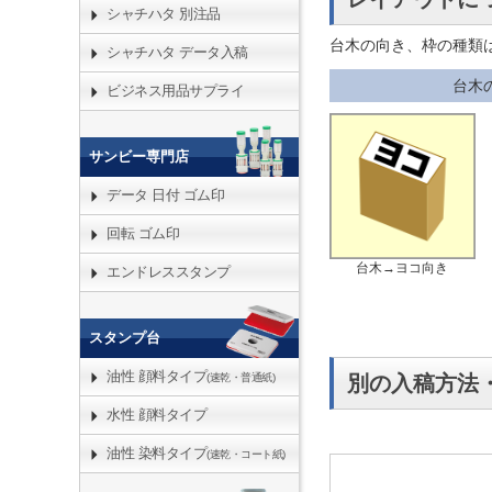
シャチハタ 別注品
台木の向き、枠の種類
シャチハタ データ入稿
台木
ビジネス用品サプライ
サンビー専門店
データ 日付 ゴム印
回転 ゴム印
台木→ヨコ向き
エンドレススタンプ
スタンプ台
油性 顔料タイプ
別の入稿方法
(速乾・普通紙)
水性 顔料タイプ
油性 染料タイプ
(速乾・コート紙)