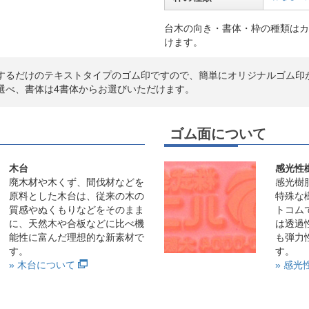
台木の向き・書体・枠の種類はカ
けます。
するだけのテキストタイプのゴム印ですので、簡単にオリジナルゴム印
選べ、書体は4書体からお選びいただけます。
ゴム面について
木台
感光性
廃木材や木くず、間伐材などを
感光樹
原料とした木台は、従来の木の
特殊な
質感やぬくもりなどをそのまま
トコム
に、天然木や合板などに比べ機
は透過
能性に富んだ理想的な新素材で
も弾力
す。
す。
» 木台について
» 感