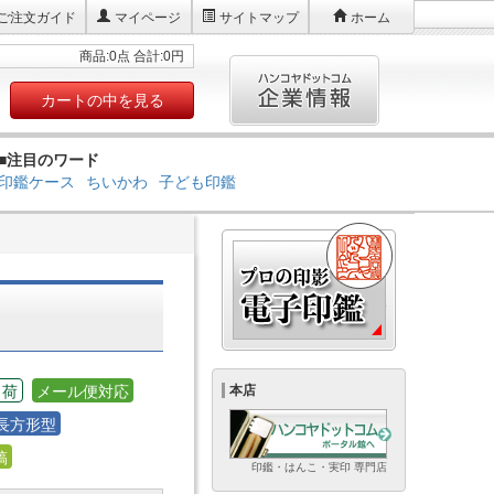
ご注文ガイド
マイページ
サイトマップ
ホーム
商品:0点 合計:0円
カートの中を見る
■注目のワード
印鑑ケース
ちいかわ
子ども印鑑
出荷
メール便対応
本店
長方形型
稿
印鑑・はんこ・実印 専門店