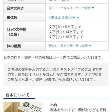
台木の向き
タテ・ヨコをレイアウトで選択 ▼
書体数
4書体より選択可 ▼
文字(大)：9文字まで
1行の文字数
文字(中)：14文字まで
（全角）
文字(小)：19文字まで
枠の種類
枠なし・角カク枠・角マル枠 ▼
台木の向き・書体・枠の種類はカート内でご指定いただけます。
ご希望の文字を入力するだけのテキストタイプのゴム印です
ので、簡単にオリジナルゴム印が作成できます。タテ型やヨ
コ型なども選べ、書体は4書体からお選びいただけます。
台木について
木台
廃木材や木くず、間伐材などを原料