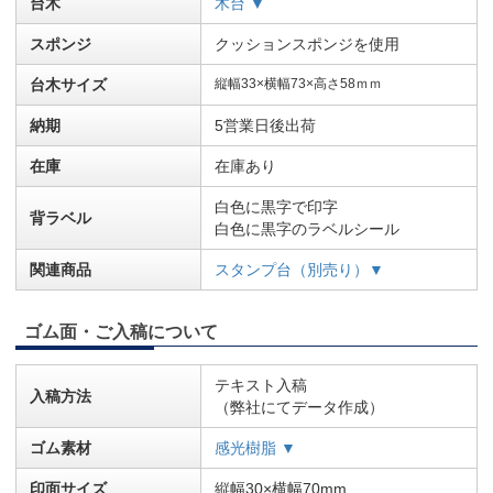
台木
木台 ▼
スポンジ
クッションスポンジを使用
台木サイズ
縦幅33×横幅73×高さ58ｍｍ
納期
5営業日後出荷
在庫
在庫あり
白色に黒字で印字
背ラベル
白色に黒字のラベルシール
関連商品
スタンプ台（別売り）▼
ゴム面・ご入稿について
テキスト入稿
入稿方法
（弊社にてデータ作成）
ゴム素材
感光樹脂 ▼
印面サイズ
縦幅30×横幅70mm