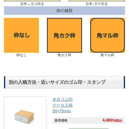
台木→ヨコ向き
台木↓タテ向き
枠の種類
枠なし
角カク枠
角マル枠
別の入稿方法・近いサイズのゴム印・スタンプ
木台ゴム印
データ入稿
30×70mm
4,480
販売価格
円(税込)