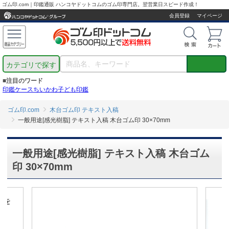
ゴム印.com｜印鑑通販 ハンコヤドットコムのゴム印専門店。翌営業日スピード作成！
会員登録
マイページ
カテゴリで探す
■注目のワード
印鑑ケース
ちいかわ
子ども印鑑
ゴム印.com
木台ゴム印 テキスト入稿
一般用途[感光樹脂] テキスト入稿 木台ゴム印 30×70mm
一般用途[感光樹脂] テキスト入稿 木台ゴム
印 30×70mm