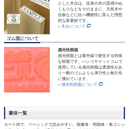
とした木台は、従来の木の質感やぬ
くもりなどをそのままに、天然木や
合板などに比べ機能性に富んだ理想
的な新素材です。
» 木台について
ゴム面について
感光性樹脂
感光樹脂とは紫外線で硬化する特殊
な樹脂です。ハンコヤドットコムで
使用している感光樹脂は透過性があ
り一般のゴムよりも弾力性と耐久性
に優れています。
» 感光性樹脂について
書体一覧
カート内で、ベーシックで読みやすい、楷書体・明朝体・角ゴシッ