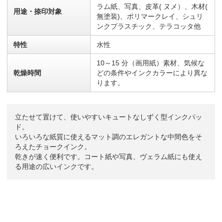
ラム紙、写真、皮革( ヌメ）、木材(
用途・捺印対象
無塗装)、ポリマークレイ、シュリ
ンクプラスチック、テラコッタ他
特性
水性
10～15 分（画用紙）素材、気候な
乾燥時間
どの条件やインクカラーにより異な
ります。
立たせて置けて、使いやすいキュートなしずく型インクパッ
ド。
いろいろな紙質に使えるマット調のエレガントな中間色をそ
ろえたチョークインク。
乾きが速く便利です。コート紙や写真、ヴェラム紙にも使え
る用途の広いインクです。