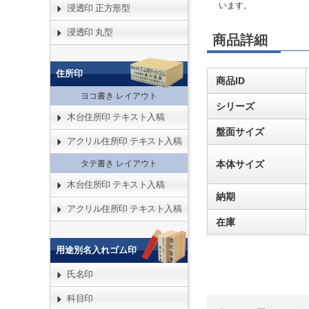
います。
浸透印 正方形型
浸透印 丸型
商品詳細
住所印
商品ID
ヨコ書き レイアウト
シリーズ
木台住所印 テキスト入稿
盤面サイズ
アクリル住所印 テキスト入稿
本体サイズ
タテ書き レイアウト
木台住所印 テキスト入稿
納期
アクリル住所印 テキスト入稿
在庫
用途別名入れゴム印
氏名印
科目印