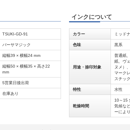
インクについて
TSUKI-GD-91
カラー
ミッド
バーサマジック
色味
黒系
縦幅39 × 横幅24 mm
普通紙
紙、ヴェ
縦幅50 × 横幅35 × 高さ22
用途・捺印対象
ヌメ）、
mm
マーク
スチッ
5営業日後出荷
特性
水性
在庫あり
10～1
乾燥時間
気候な
ーによ