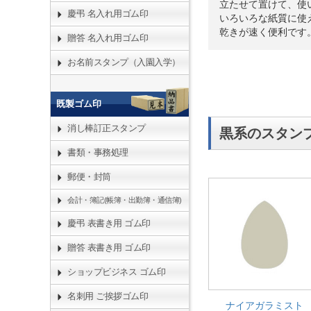
立たせて置けて、使
慶弔 名入れ用ゴム印
いろいろな紙質に使
乾きが速く便利です
贈答 名入れ用ゴム印
お名前スタンプ（入園入学）
既製ゴム印
消し棒訂正スタンプ
黒系のスタン
書類・事務処理
郵便・封筒
会計・簿記(帳簿・出勤簿・通信簿)
慶弔 表書き用 ゴム印
贈答 表書き用 ゴム印
ショップビジネス ゴム印
名刺用 ご挨拶ゴム印
ナイアガラミスト