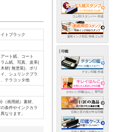
ゴム印/スタンパー 作成
ナイトブラック
速乾インク対応 特殊ゴム印
印鑑
、アート紙、コート
ラム紙、写真、皮革(
木材( 無塗装)、ポリ
チタン印鑑 作成
レイ、シュリンクプラ
ク、テラコッタ他
かわいい印鑑/はんこ 専門店
5 分（画用紙）素材、
どの条件やインクカラ
伝統と匠の技が作る印鑑
り異なります。
品揃え豊富！印鑑ケース