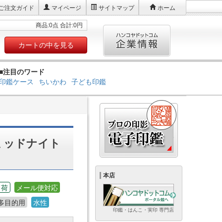
ご注文ガイド
マイページ
サイトマップ
ホーム
商品:0点 合計:0円
カートの中を見る
■注目のワード
印鑑ケース
ちいかわ
子ども印鑑
/ミッドナイト
本店
出荷
メール便対応
多目的用
水性
印鑑・はんこ・実印 専門店