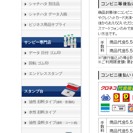
シャチハタ 別注品
シャチハタ データ入稿
ビジネス用品サプライ
サンビー専門店
データ 日付 ゴム印
回転 ゴム印
エンドレススタンプ
スタンプ台
油性 顔料タイプ
(速乾・普通紙)
水性 顔料タイプ
油性 染料タイプ
(速乾・コート紙)