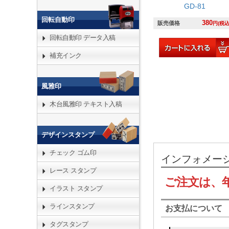
GD-81
回転自動印
380
販売価格
円(税込
回転自動印 データ入稿
補充インク
風雅印
木台風雅印 テキスト入稿
デザインスタンプ
チェック ゴム印
インフォメー
レース スタンプ
ご注文は、
イラスト スタンプ
ラインスタンプ
お支払について
タグスタンプ