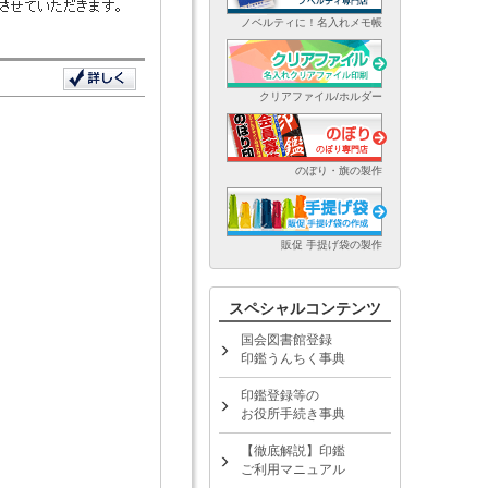
ノベルティに！名入れメモ帳
クリアファイル/ホルダー
のぼり・旗の製作
販促 手提げ袋の製作
スペシャルコンテンツ
国会図書館登録
印鑑うんちく事典
印鑑登録等の
お役所手続き事典
【徹底解説】印鑑
ご利用マニュアル