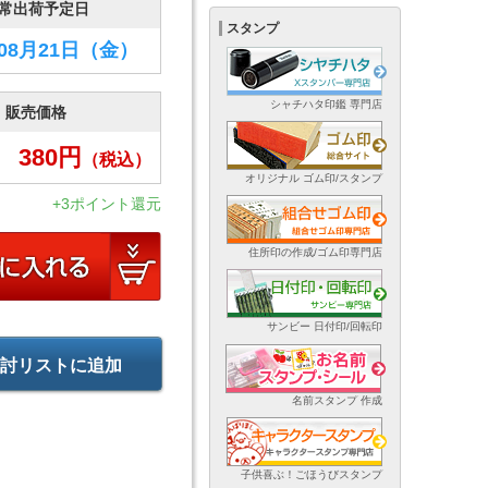
常出荷予定日
スタンプ
年08月21日
（金）
シャチハタ印鑑 専門店
販売価格
380
円
（税込）
オリジナル ゴム印/スタンプ
+3ポイント還元
住所印の作成/ゴム印専門店
サンビー 日付印/回転印
討リストに追加
名前スタンプ 作成
子供喜ぶ！ごほうびスタンプ