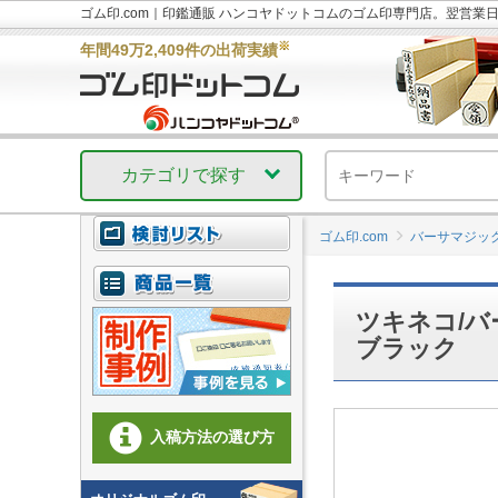
ゴム印.com｜印鑑通販 ハンコヤドットコムのゴム印専門店。翌営業
※
年間49万2,409件の出荷実績
カテゴリで探す
ゴム印.com
バーサマジッ
ツキネコ/バ
ブラック
入稿方法の選び方