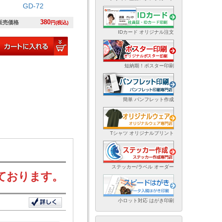
GD-72
380
販売価格
円(税込)
IDカード オリジナル注文
短納期！ポスター印刷
簡単 パンフレット作成
Tシャツ オリジナルプリント
ステッカー/ラベル オーダー
ております。
小ロット対応 はがき印刷