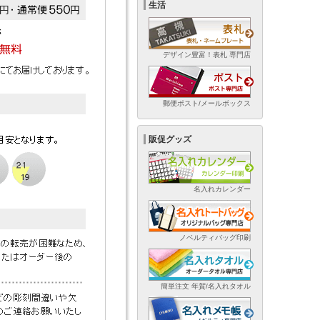
生活
デザイン豊富！表札 専門店
郵便ポスト/メールボックス
販促グッズ
名入れカレンダー
ノベルティバッグ印刷
簡単注文 年賀/名入れタオル