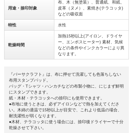
布、木（無塗装）、普通紙、和紙、
用途・捺印対象
皮革（ヌメ）、素焼き(テラコッタ)
などの吸収面
特性
水性
加熱15秒以上(アイロン、ドライヤ
ー、エンボスヒーター) 素材、気候
乾燥時間
などの条件やインクカラーにより異
なります。
『バーサクラフト』は、布に押せて洗濯しても色落ちしない
布用スタンプパッド。
バッグ・Tシャツ・ハンカチなどの布製小物に、にじまず鮮明
にスタンプできます。
紙・木材・テラコッタへの捺印にも使用できます。
●布地に使うときは、必ずアイロンなどで熱を加えてくださ
い。木綿の適温で15秒以上が目安で、これより低温の場合、
耐洗濯性が弱くなります。
●木材、テラコッタに使う場合には、捺印後ドライヤーで十分
乾燥させて下さい。