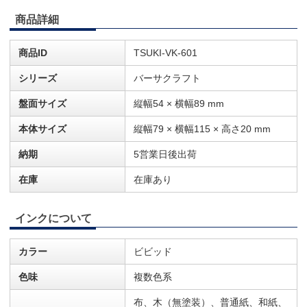
商品詳細
商品ID
TSUKI-VK-601
シリーズ
バーサクラフト
盤面サイズ
縦幅54 × 横幅89 mm
本体サイズ
縦幅79 × 横幅115 × 高さ20 mm
納期
5営業日後出荷
在庫
在庫あり
インクについて
カラー
ビビッド
色味
複数色系
布、木（無塗装）、普通紙、和紙、