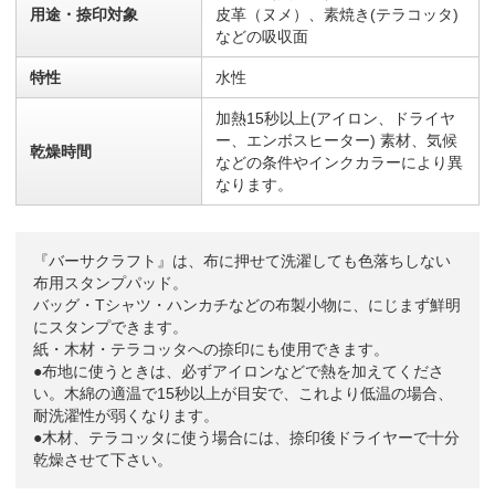
用途・捺印対象
皮革（ヌメ）、素焼き(テラコッタ)
などの吸収面
特性
水性
加熱15秒以上(アイロン、ドライヤ
ー、エンボスヒーター) 素材、気候
乾燥時間
などの条件やインクカラーにより異
なります。
『バーサクラフト』は、布に押せて洗濯しても色落ちしない
布用スタンプパッド。
バッグ・Tシャツ・ハンカチなどの布製小物に、にじまず鮮明
にスタンプできます。
紙・木材・テラコッタへの捺印にも使用できます。
●布地に使うときは、必ずアイロンなどで熱を加えてくださ
い。木綿の適温で15秒以上が目安で、これより低温の場合、
耐洗濯性が弱くなります。
●木材、テラコッタに使う場合には、捺印後ドライヤーで十分
乾燥させて下さい。