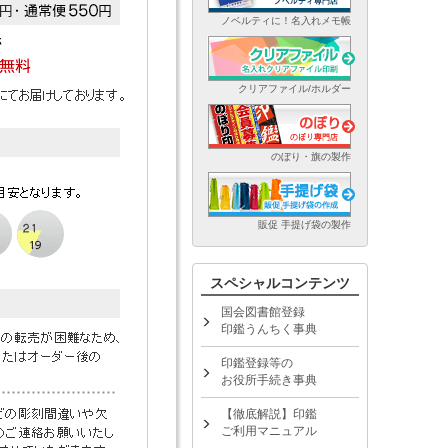
ノベルティに！名入れメモ帳
クリアファイル/ホルダー
のぼり・旗の製作
販促 手提げ袋の製作
スペシャルコンテンツ
国会図書館登録
印鑑うんちく事典
印鑑登録等の
お役所手続き事典
【徹底解説】印鑑
ご利用マニュアル