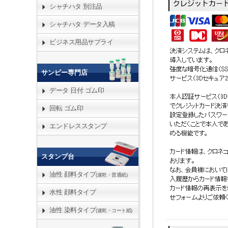
シャチハタ 別注品
シャチハタ データ入稿
ビジネス用品サプライ
サンビー専門店
データ 日付 ゴム印
回転 ゴム印
エンドレススタンプ
スタンプ台
油性 顔料タイプ
(速乾・普通紙)
水性 顔料タイプ
油性 染料タイプ
(速乾・コート紙)