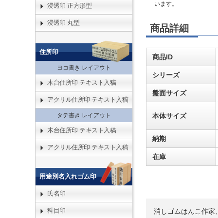
います。
浸透印 正方形型
浸透印 丸型
商品詳細
住所印
商品ID
ヨコ書き レイアウト
シリーズ
木台住所印 テキスト入稿
盤面サイズ
アクリル住所印 テキスト入稿
本体サイズ
タテ書き レイアウト
木台住所印 テキスト入稿
納期
アクリル住所印 テキスト入稿
在庫
用途別名入れゴム印
氏名印
科目印
消しゴムはんこ作家