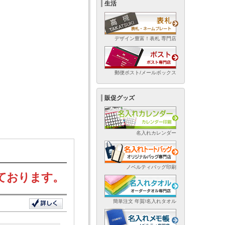
生活
デザイン豊富！表札 専門店
郵便ポスト/メールボックス
販促グッズ
名入れカレンダー
ノベルティバッグ印刷
ております。
簡単注文 年賀/名入れタオル