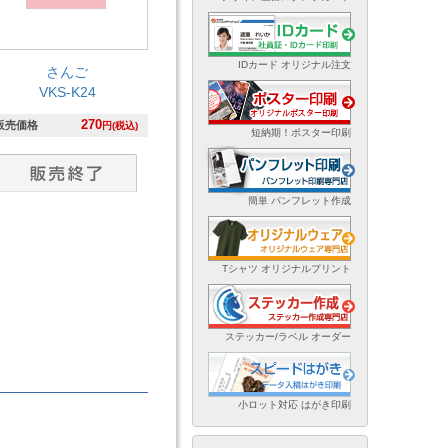
IDカード オリジナル注文
さんご
VKS-K24
270
販売価格
円(税込)
短納期！ポスター印刷
簡単 パンフレット作成
Tシャツ オリジナルプリント
ステッカー/ラベル オーダー
小ロット対応 はがき印刷