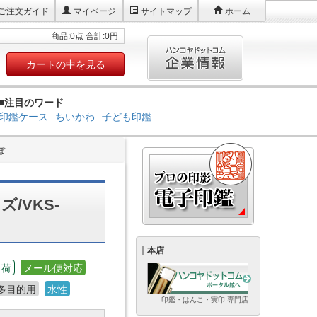
ご注文ガイド
マイページ
サイトマップ
ホーム
商品:0点 合計:0円
カートの中を見る
■注目のワード
印鑑ケース
ちいかわ
子ども印鑑
ぼ
/VKS-
本店
出荷
メール便対応
多目的用
水性
印鑑・はんこ・実印 専門店