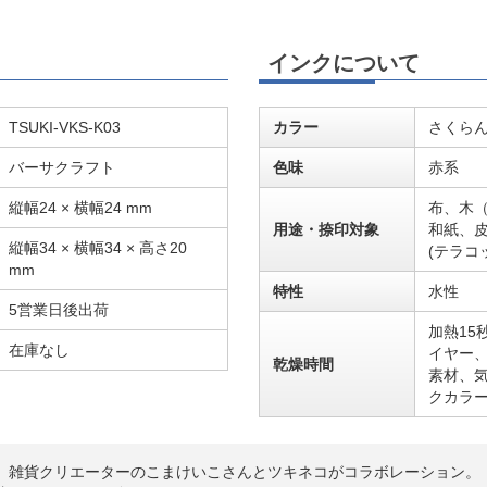
インクについて
TSUKI-VKS-K03
カラー
さくら
バーサクラフト
色味
赤系
縦幅24 × 横幅24 mm
布、木
用途・捺印対象
和紙、
縦幅34 × 横幅34 × 高さ20
(テラコ
mm
特性
水性
5営業日後出荷
加熱15
在庫なし
イヤー、
乾燥時間
素材、
クカラ
、雑貨クリエーターのこまけいこさんとツキネコがコラボレーション。