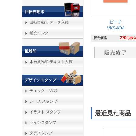
回転自動印
ピーチ
回転自動印 データ入稿
VKS-K04
補充インク
270
販売価格
円(税込
風雅印
木台風雅印 テキスト入稿
デザインスタンプ
チェック ゴム印
レース スタンプ
イラスト スタンプ
最近見た商品
ラインスタンプ
タグスタンプ