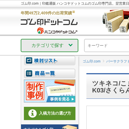
ゴム印.com｜印鑑通販 ハンコヤドットコムのゴム印専門店。翌営業
※
年間49万2,409件の出荷実績
カテゴリで探す
ゴム印.com
バーサクラフ
ツキネコ/こ
K03/さくら
入稿方法の選び方