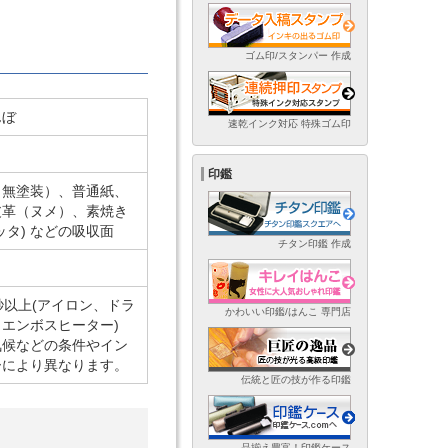
ゴム印/スタンパー 作成
んぼ
速乾インク対応 特殊ゴム印
印鑑
（無塗装）、普通紙、
皮革（ヌメ）、素焼き
ッタ) などの吸収面
チタン印鑑 作成
秒以上(アイロン、ドラ
かわいい印鑑/はんこ 専門店
エンボスヒーター)
気候などの条件やイン
ーにより異なります。
伝統と匠の技が作る印鑑
品揃え豊富！印鑑ケース