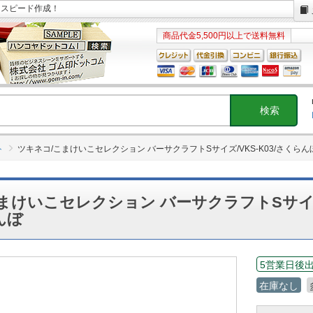
日スピード作成！
商品代金5,500円以上で送料無料
ト
ツキネコ/こまけいこセレクション バーサクラフトSサイズ/VKS-K03/さくらん
まけいこセレクション バーサクラフトSサイズ
んぼ
5営業日後
在庫なし