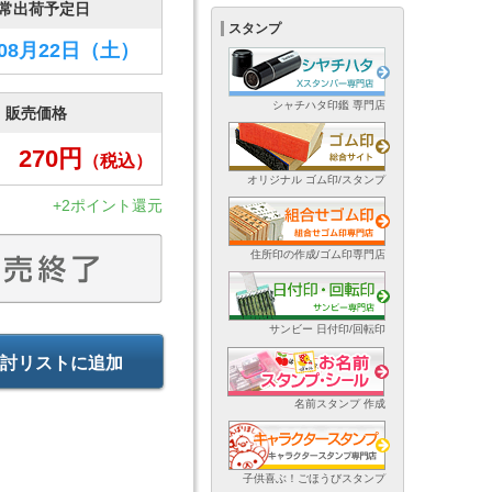
常出荷予定日
スタンプ
年08月22日
（土）
シャチハタ印鑑 専門店
販売価格
270
円
（税込）
オリジナル ゴム印/スタンプ
+2ポイント還元
住所印の作成/ゴム印専門店
サンビー 日付印/回転印
討リストに追加
名前スタンプ 作成
子供喜ぶ！ごほうびスタンプ