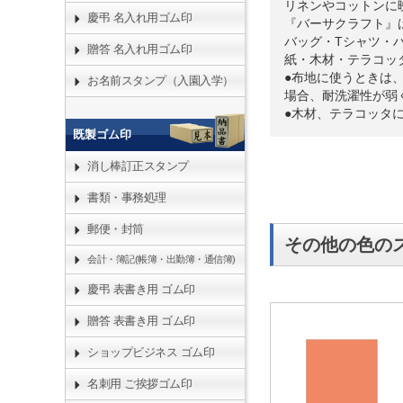
リネンやコットンに
慶弔 名入れ用ゴム印
『バーサクラフト』
バッグ・Tシャツ・
贈答 名入れ用ゴム印
紙・木材・テラコッ
●布地に使うときは
お名前スタンプ（入園入学）
場合、耐洗濯性が弱
●木材、テラコッタ
既製ゴム印
消し棒訂正スタンプ
書類・事務処理
郵便・封筒
その他の色の
会計・簿記(帳簿・出勤簿・通信簿)
慶弔 表書き用 ゴム印
贈答 表書き用 ゴム印
ショップビジネス ゴム印
名刺用 ご挨拶ゴム印