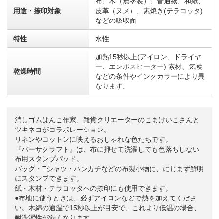
布、木（無塗装）、普通紙、和紙、
用途・捺印対象
皮革（ヌメ）、素焼き(テラコッタ)
などの吸収面
特性
水性
加熱15秒以上(アイロン、ドライヤ
ー、エンボスヒーター) 素材、気候
乾燥時間
などの条件やインクカラーにより異
なります。
消しゴムはんこ作家、雑貨クリエーターのこまけいこさんと
ツキネコがコラボレーション。
リネンやコットンに映えるおしゃれな色たちです。
『バーサクラフト』は、布に押せて洗濯しても色落ちしない
布用スタンプパッド。
バッグ・Tシャツ・ハンカチなどの布製小物に、にじまず鮮明
にスタンプできます。
紙・木材・テラコッタへの捺印にも使用できます。
●布地に使うときは、必ずアイロンなどで熱を加えてくださ
い。木綿の適温で15秒以上が目安で、これより低温の場合、
耐洗濯性が弱くなります。