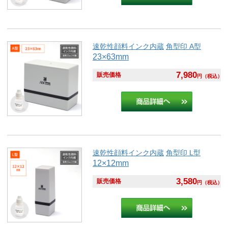
速乾性顔料インク内蔵
角型印 A型
23×63mm
7,980
販売価格
円
（税込）
速乾性顔料インク内蔵
角型印 L型
12×12mm
3,580
販売価格
円
（税込）