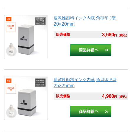
速乾性顔料インク内蔵
角型印 J型
20×20mm
3,680
販売価格
円
（税込）
速乾性顔料インク内蔵
角型印 P型
25×25mm
4,980
販売価格
円
（税込）