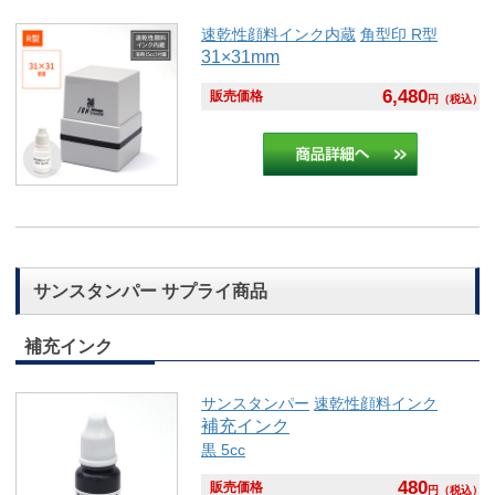
速乾性顔料インク内蔵
角型印 R型
31×31mm
6,480
販売価格
円
（税込）
サンスタンパー サプライ商品
補充インク
サンスタンパー
速乾性顔料インク
補充インク
黒 5cc
480
販売価格
円
（税込）