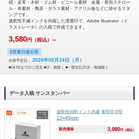
紙・皮革・木材・ゴム材・ビニール素材・金属・発泡スチロー
ル・布素材・陶器・ガラス素材・アクリル板などに捺せるスタ
ンプです。
速乾性不滅インクを内蔵した浸透印で、Adobe Illustrator（イ
ラストレータ）の入稿で作成できます。
3,580
円
（税込）～
6営業日後出荷
2026年08月24日
（月）
出荷予定日：
■18:00までのご注文 ■日・祝除く ■一部支払方法・地域除く
データ入稿 サンスタンパー
速乾性顔料インク内蔵
角型印 E型
12×45mm
3,980
販売価格
円
（税込）