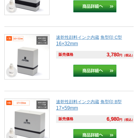
速乾性顔料インク内蔵
角型印 C型
16×32mm
3,780
販売価格
円
（税込）
速乾性顔料インク内蔵
角型印 B型
17×59mm
6,980
販売価格
円
（税込）