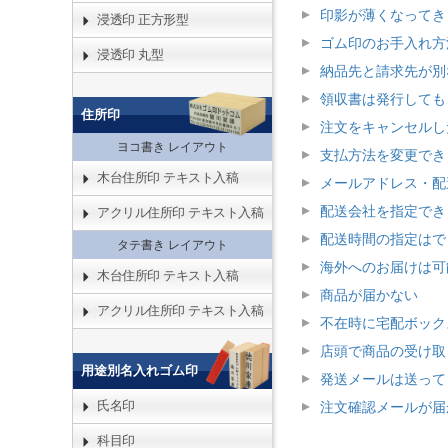
印影が薄くなってき
浸透印 正方形型
ゴム印のお手入れ方
浸透印 丸型
納品先と請求先が別
領収書は発行しても
住所印
注文をキャンセルし
ヨコ書き レイアウト
支払方法を変更でき
木台住所印 テキスト入稿
メールアドレス・配
配送会社を指定でき
アクリル住所印 テキスト入稿
配送時間の指定はで
タテ書き レイアウト
海外へのお届けは可
木台住所印 テキスト入稿
商品が届かない
アクリル住所印 テキスト入稿
不在時に宅配ボック
店頭で商品の受け取
用途別名入れゴム印
発送メールは送って
氏名印
注文確認メールが届
科目印