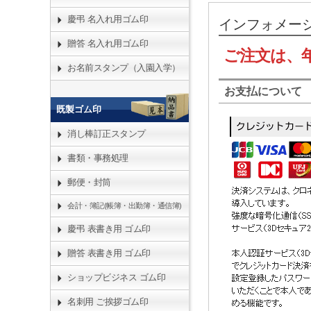
慶弔 名入れ用ゴム印
インフォメー
贈答 名入れ用ゴム印
ご注文は、
お名前スタンプ（入園入学）
お支払について
既製ゴム印
消し棒訂正スタンプ
書類・事務処理
郵便・封筒
会計・簿記(帳簿・出勤簿・通信簿)
慶弔 表書き用 ゴム印
贈答 表書き用 ゴム印
ショップビジネス ゴム印
名刺用 ご挨拶ゴム印