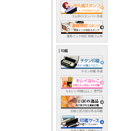
ゴム印/スタンパー 作成
速乾インク対応 特殊ゴム印
印鑑
チタン印鑑 作成
かわいい印鑑/はんこ 専門店
伝統と匠の技が作る印鑑
品揃え豊富！印鑑ケース