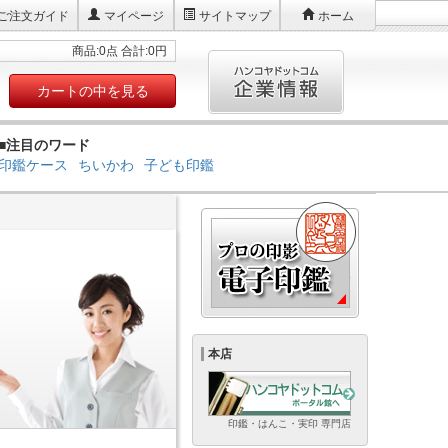
ご注文ガイド
マイページ
サイトマップ
ホーム
商品:0点 合計:0円
カートの中を見る
■注目のワード
印鑑ケース
ちいかわ
子ども印鑑
本店
印鑑・はんこ・実印 専門店