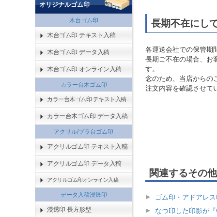
オリジナルゴム印
木台ゴム印
長期不在にし
木台ゴム印 テキスト入稿
各運送会社での保管期
木台ゴム印 データ入稿
長期ご不在の場合、お
す。
木台ゴム印 オンライン入稿
念のため、当店からの
カラー台木ゴム印
注文内容を確認させて
カラー台木ゴム印 テキスト入稿
カラー台木ゴム印 データ入稿
アクリル/プラ台ゴム印
アクリルゴム印 テキスト入稿
アクリルゴム印 データ入稿
関連するその他
アクリルゴム印オンライン入稿
データ入稿浸透印
ゴム印・アドアレス
浸透印 長方形型
なつ印した印影が『