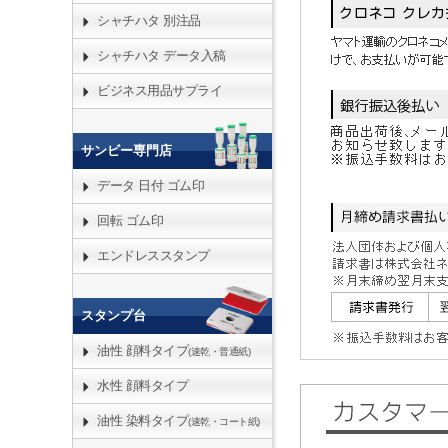
シャチハタ 別注品
シャチハタ データ入稿
ビジネス用品サプライ
サンビー専門店
データ 日付 ゴム印
回転 ゴム印
エンドレススタンプ
スタンプ台
油性 顔料タイプ
(速乾・普通紙)
水性 顔料タイプ
油性 染料タイプ
(速乾・コート紙)