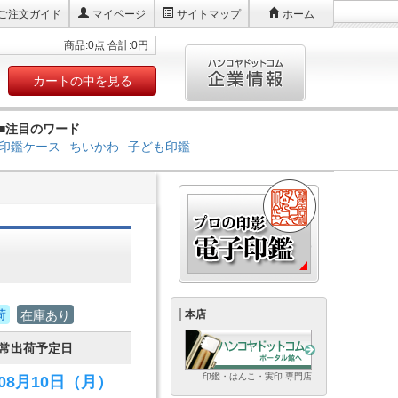
ご注文ガイド
マイページ
サイトマップ
ホーム
商品:0点 合計:0円
カートの中を見る
■注目のワード
印鑑ケース
ちいかわ
子ども印鑑
荷
在庫あり
本店
常出荷予定日
印鑑・はんこ・実印 専門店
年08月10日
（月）