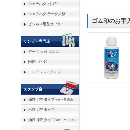
シャチハタ 別注品
シャチハタ データ入稿
ゴム印のお手
ビジネス用品サプライ
サンビー専門店
データ 日付 ゴム印
回転 ゴム印
エンドレススタンプ
スタンプ台
油性 顔料タイプ
(速乾・普通紙)
水性 顔料タイプ
油性 染料タイプ
(速乾・コート紙)