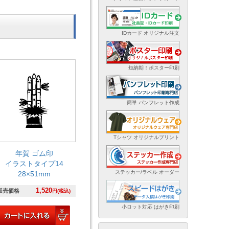
IDカード オリジナル注文
短納期！ポスター印刷
簡単 パンフレット作成
Tシャツ オリジナルプリント
年賀 ゴム印
イラストタイプ14
ステッカー/ラベル オーダー
28×51mm
1,520
販売価格
円(税込)
小ロット対応 はがき印刷