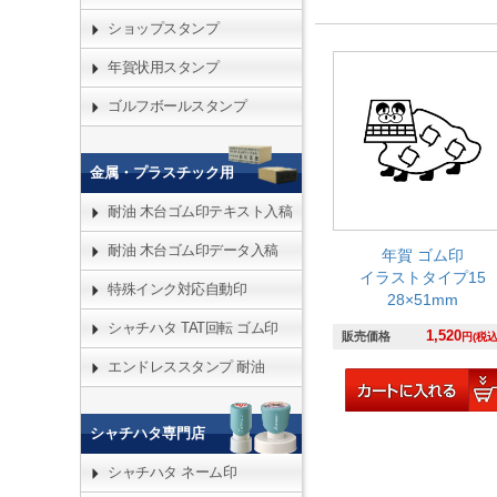
ショップスタンプ
年賀状用スタンプ
ゴルフボールスタンプ
金属・プラスチック用
耐油 木台ゴム印テキスト入稿
耐油 木台ゴム印データ入稿
年賀 ゴム印
イラストタイプ15
特殊インク対応自動印
28×51mm
シャチハタ TAT回転 ゴム印
1,520
販売価格
円(税込
エンドレススタンプ 耐油
シャチハタ専門店
シャチハタ ネーム印