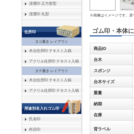
浸透印 正方形型
浸透印 丸型
※画像はイメージです。原
ゴム印・本体に
住所印
ヨコ書き レイアウト
商品ID
木台住所印 テキスト入稿
台木
アクリル住所印 テキスト入稿
スポンジ
タテ書き レイアウト
木台住所印 テキスト入稿
台木サイズ
アクリル住所印 テキスト入稿
重量
納期
用途別名入れゴム印
在庫
氏名印
背ラベル
科目印