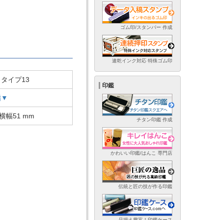
ゴム印/スタンパー 作成
速乾インク対応 特殊ゴム印
タイプ13
印鑑
脂▼
横幅51 mm
チタン印鑑 作成
かわいい印鑑/はんこ 専門店
伝統と匠の技が作る印鑑
品揃え豊富！印鑑ケース