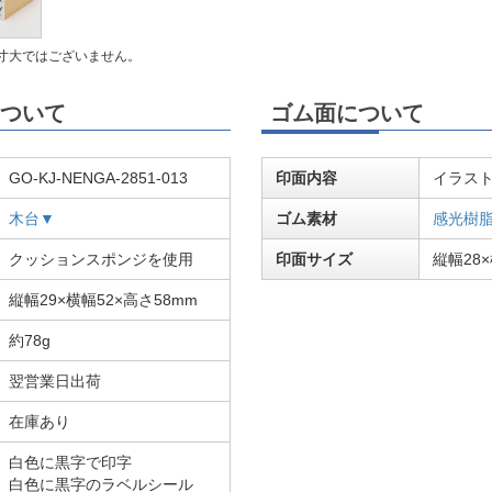
寸大ではございません。
ついて
ゴム面について
GO-KJ-NENGA-2851-013
印面内容
イラスト
木台▼
ゴム素材
感光樹
クッションスポンジを使用
印面サイズ
縦幅28×
縦幅29×横幅52×高さ58mm
約78g
翌営業日出荷
在庫あり
白色に黒字で印字
白色に黒字のラベルシール