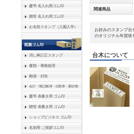
慶弔 名入れ用ゴム印
関連商品
贈答 名入れ用ゴム印
お名前スタンプ（入園入学）
お好みのスタンプ台
のオリジナル年賀状
既製ゴム印
台木について
消し棒訂正スタンプ
書類・事務処理
郵便・封筒
会計・簿記(帳簿・出勤簿・通信簿)
慶弔 表書き用 ゴム印
贈答 表書き用 ゴム印
ショップビジネス ゴム印
名刺用 ご挨拶ゴム印