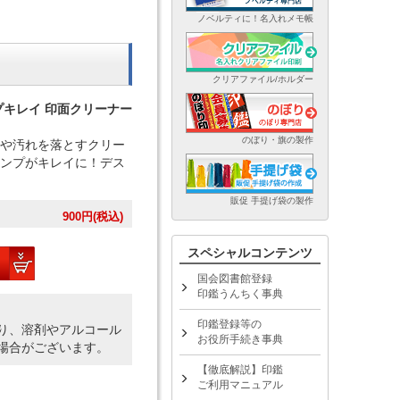
ノベルティに！名入れメモ帳
クリアファイル/ホルダー
プキレイ 印面クリーナー
のぼり・旗の製作
や汚れを落とすクリー
ンプがキレイに！デス
販促 手提げ袋の製作
900
円(税込)
スペシャルコンテンツ
国会図書館登録
印鑑うんちく事典
印鑑登録等の
り、溶剤やアルコール
お役所手続き事典
場合がございます。
【徹底解説】印鑑
ご利用マニュアル