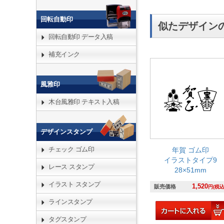
回転自動印
似たデザイン
回転自動印 データ入稿
補充インク
風雅印
木台風雅印 テキスト入稿
デザインスタンプ
チェック ゴム印
年賀 ゴム印
イラストタイプ9
レース スタンプ
28×51mm
イラスト スタンプ
1,520
販売価格
円(税込
ラインスタンプ
タグスタンプ