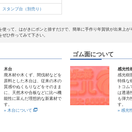
スタンプ台（別売り）
を使って、はがきにポンと捺すだけで、簡単に手作り年賀状が出来上が
をぜひ作ってみて下さい。
ゴム面について
木台
感光性
廃木材や木くず、間伐材などを
感光樹
原料とした木台は、従来の木の
特殊な
質感やぬくもりなどをそのまま
トコム
に、天然木や合板などに比べ機
は透過
能性に富んだ理想的な新素材で
も弾力
す。
す。
» 木台について
» 感