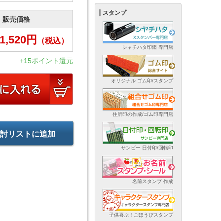
スタンプ
販売価格
1,520
円
（税込）
シャチハタ印鑑 専門店
+15ポイント還元
オリジナル ゴム印/スタンプ
住所印の作成/ゴム印専門店
討リストに追加
サンビー 日付印/回転印
名前スタンプ 作成
子供喜ぶ！ごほうびスタンプ