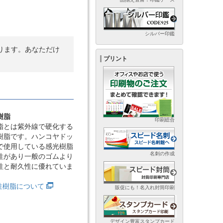
シルバー印鑑
ります。あなただけ
プリント
樹脂
印刷総合
脂とは紫外線で硬化する
樹脂です。ハンコヤドッ
で使用している感光樹脂
名刺の作成
性があり一般のゴムより
性と耐久性に優れていま
光性樹脂について
販促にも！名入れ封筒印刷
デザイン豊富スタンプカード