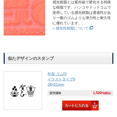
感光樹脂とは紫外線で硬化する特殊
な樹脂です。ハンコヤドットコムで
使用している感光樹脂は透過性があ
り一般のゴムよりも弾力性と耐久性
に優れています。
» 感光性樹脂について
似たデザインのスタンプ
年賀 ゴム印
イラストタイプ9
28×51mm
1,520
販売価格
円(税込)