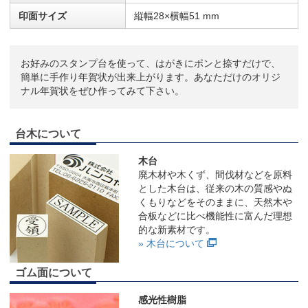
印面サイズ
縦幅28×横幅51 mm
お好みのスタンプ台を使って、はがきにポンと捺すだけで、
簡単に手作り年賀状が出来上がります。あなただけのオリジ
ナル年賀状をぜひ作ってみて下さい。
台木について
木台
廃木材や木くず、間伐材などを原料
とした木台は、従来の木の質感やぬ
くもりなどをそのままに、天然木や
合板などに比べ機能性に富んだ理想
的な新素材です。
» 木台について
ゴム面について
感光性樹脂