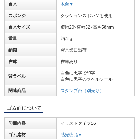
台木
木台▼
スポンジ
クッションスポンジを使用
台木サイズ
縦幅29×横幅52×高さ58mm
重量
約78g
納期
翌営業日出荷
在庫
在庫あり
白色に黒字で印字
背ラベル
白色に黒字のラベルシール
関連商品
スタンプ台（別売り）
ゴム面について
印面内容
イラストタイプ16
ゴム素材
感光樹脂▼