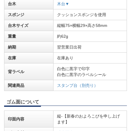
台木
木台▼
スポンジ
クッションスポンジを使用
台木サイズ
縦幅75×横幅29×高さ58mm
重量
約62g
納期
翌営業日出荷
在庫
在庫あり
白色に黒字で印字
背ラベル
白色に黒字のラベルシール
関連商品
スタンプ台（別売り）
ゴム面について
縦-【新春のおよろこびを申し上げ
印面内容
ます】