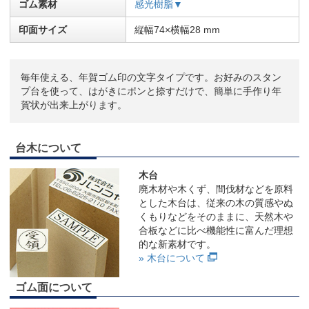
ゴム素材
感光樹脂▼
印面サイズ
縦幅74×横幅28 mm
毎年使える、年賀ゴム印の文字タイプです。お好みのスタン
プ台を使って、はがきにポンと捺すだけで、簡単に手作り年
賀状が出来上がります。
台木について
木台
廃木材や木くず、間伐材などを原料
とした木台は、従来の木の質感やぬ
くもりなどをそのままに、天然木や
合板などに比べ機能性に富んだ理想
的な新素材です。
» 木台について
ゴム面について