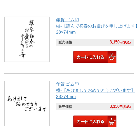
年賀 ゴム印
縦-【謹んで初春のお慶びを申し上げます
28×74mm
3,150
販売価格
円(税込)
年賀 ゴム印
横-【あけましておめでとうございます】
28×74mm
3,150
販売価格
円(税込)