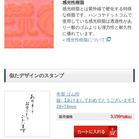
感光性樹脂
感光樹脂とは紫外線で硬化する特殊
な樹脂です。ハンコヤドットコムで
使用している感光樹脂は透過性があ
り一般のゴムよりも弾力性と耐久性
に優れています。
» 感光性樹脂について
似たデザインのスタンプ
年賀 ゴム印
縦-【あけましておめでとうございます】
28×74mm
3,150
販売価格
円(税込)