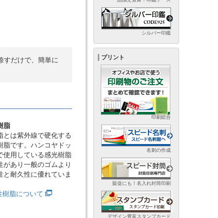
シルバー印鑑
プリント
捺すだけで、簡単に
印刷総合
樹脂
脂とは紫外線で硬化する
樹脂です。ハンコヤドッ
名刺の作成
で使用している感光樹脂
性があり一般のゴムより
性と耐久性に優れていま
販促にも！名入れ封筒印刷
光性樹脂について
デザイン豊富スタンプカード