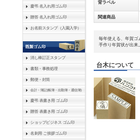
背ラベル
慶弔 名入れ用ゴム印
関連商品
贈答 名入れ用ゴム印
お名前スタンプ（入園入学）
毎年使える、年賀ゴ
手作り年賀状が出来
既製ゴム印
消し棒訂正スタンプ
台木について
書類・事務処理
郵便・封筒
会計・簿記(帳簿・出勤簿・通信簿)
慶弔 表書き用 ゴム印
贈答 表書き用 ゴム印
ショップビジネス ゴム印
名刺用 ご挨拶ゴム印