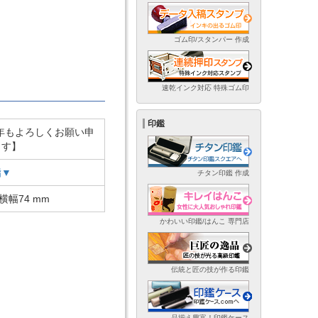
ゴム印/スタンパー 作成
速乾インク対応 特殊ゴム印
印鑑
年もよろしくお願い申
ます】
脂▼
チタン印鑑 作成
横幅74 mm
かわいい印鑑/はんこ 専門店
伝統と匠の技が作る印鑑
品揃え豊富！印鑑ケース