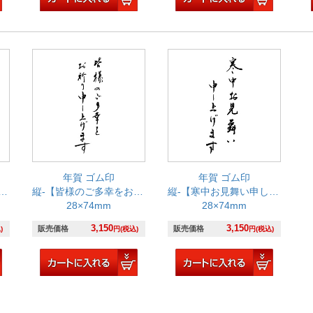
年賀 ゴム印
年賀 ゴム印
縦-【皆様のご多幸をお祈り申し上げます】
縦-【寒中お見舞い申し上げます】
28×74mm
28×74mm
3,150
3,150
販売価格
販売価格
)
円(税込)
円(税込)