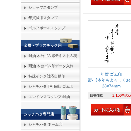
ショップスタンプ
年賀状用スタンプ
ゴルフボールスタンプ
金属・プラスチック用
耐油 木台ゴム印テキスト入稿
耐油 木台ゴム印データ入稿
年賀 ゴム印
特殊インク対応自動印
縦-【本年もよろしくお願い申し上げます】
28×74mm
シャチハタ TAT回転 ゴム印
3,150
販売価格
円(税込
エンドレススタンプ 耐油
シャチハタ専門店
シャチハタ ネーム印