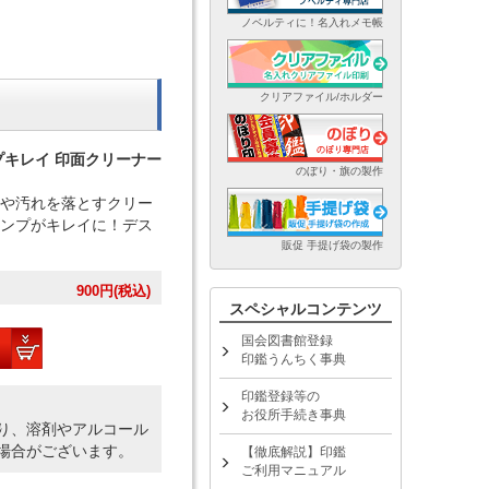
ノベルティに！名入れメモ帳
クリアファイル/ホルダー
プキレイ 印面クリーナー
のぼり・旗の製作
や汚れを落とすクリー
ンプがキレイに！デス
販促 手提げ袋の製作
900
円(税込)
スペシャルコンテンツ
国会図書館登録
印鑑うんちく事典
印鑑登録等の
お役所手続き事典
り、溶剤やアルコール
場合がございます。
【徹底解説】印鑑
ご利用マニュアル