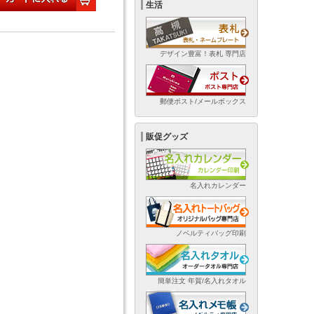
生活
デザイン豊富！表札 専門店
郵便ポスト/メールボックス
販促グッズ
名入れカレンダー
ノベルティバッグ印刷
簡単注文 年賀/名入れタオル