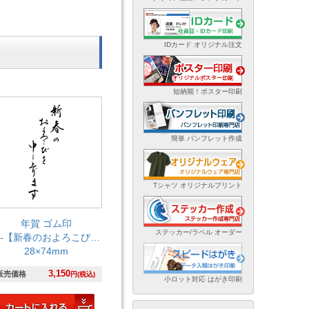
IDカード オリジナル注文
短納期！ポスター印刷
簡単 パンフレット作成
Tシャツ オリジナルプリント
年賀 ゴム印
ステッカー/ラベル オーダー
-【新春のおよろこびを申し上げます】
28×74mm
3,150
販売価格
円(税込)
小ロット対応 はがき印刷