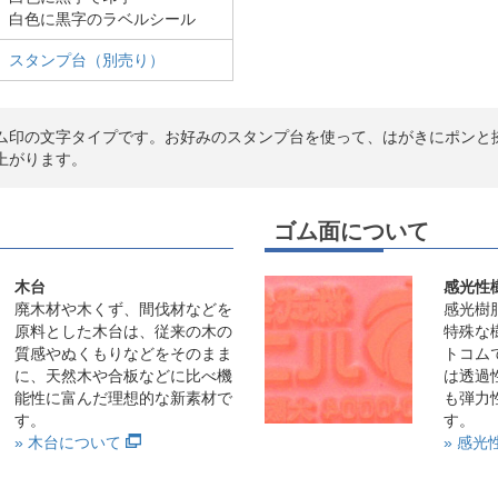
白色に黒字のラベルシール
スタンプ台（別売り）
ム印の文字タイプです。お好みのスタンプ台を使って、はがきにポンと
上がります。
ゴム面について
木台
感光性
廃木材や木くず、間伐材などを
感光樹
原料とした木台は、従来の木の
特殊な
質感やぬくもりなどをそのまま
トコム
に、天然木や合板などに比べ機
は透過
能性に富んだ理想的な新素材で
も弾力
す。
す。
» 木台について
» 感