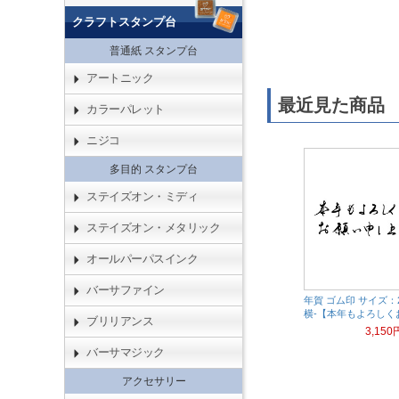
クラフトスタンプ台
普通紙 スタンプ台
アートニック
最近見た商品
カラーパレット
ニジコ
多目的 スタンプ台
ステイズオン・ミディ
ステイズオン・メタリック
オールパーパスインク
バーサファイン
年賀 ゴム印 サイズ：2
横-【本年もよろしくお.
ブリリアンス
3,150
バーサマジック
アクセサリー