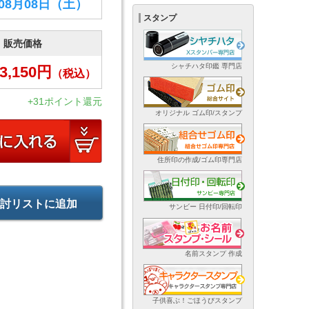
年08月08日
（土）
スタンプ
販売価格
シャチハタ印鑑 専門店
3,150
円
（税込）
+31ポイント還元
オリジナル ゴム印/スタンプ
住所印の作成/ゴム印専門店
討リストに追加
サンビー 日付印/回転印
名前スタンプ 作成
子供喜ぶ！ごほうびスタンプ