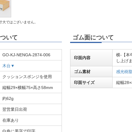
寸大ではございません。
ついて
ゴム面について
GO-KJ-NENGA-2874-006
横-【本
印面内容
し上げ
木台▼
ゴム素材
感光樹
クッションスポンジを使用
印面サイズ
縦幅28×
縦幅29×横幅75×高さ58mm
約62g
翌営業日出荷
在庫あり
白色に黒字で印字