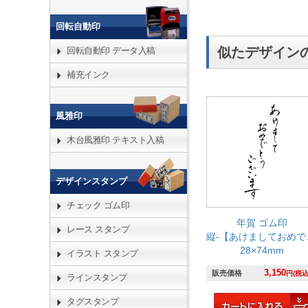
回転自動印
似たデザイン
回転自動印 データ入稿
補充インク
風雅印
木台風雅印 テキスト入稿
デザインスタンプ
チェック ゴム印
年賀 ゴム印
レース スタンプ
縦-【あけましておめでとうございます】
28×74mm
イラスト スタンプ
3,150
販売価格
円(税込
ラインスタンプ
タグスタンプ