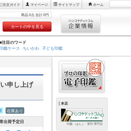
ご注文ガイド
マイページ
サイトマップ
ホーム
商品:0点 合計:0円
カートの中を見る
■注目のワード
印鑑ケース
ちいかわ
子ども印鑑
願い申し上げ
本店
荷
在庫あり
常出荷予定日
印鑑・はんこ・実印 専門店