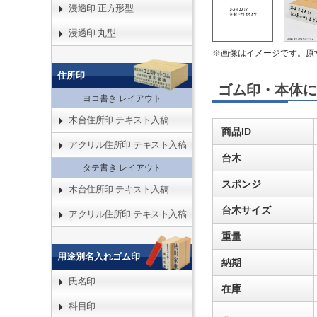
浸透印 正方形型
浸透印 丸型
※画像はイメージです。原
住所印
ゴム印・本体に
ヨコ書き レイアウト
木台住所印 テキスト入稿
商品ID
アクリル住所印 テキスト入稿
台木
タテ書き レイアウト
スポンジ
木台住所印 テキスト入稿
台木サイズ
アクリル住所印 テキスト入稿
重量
用途別名入れゴム印
納期
氏名印
在庫
科目印