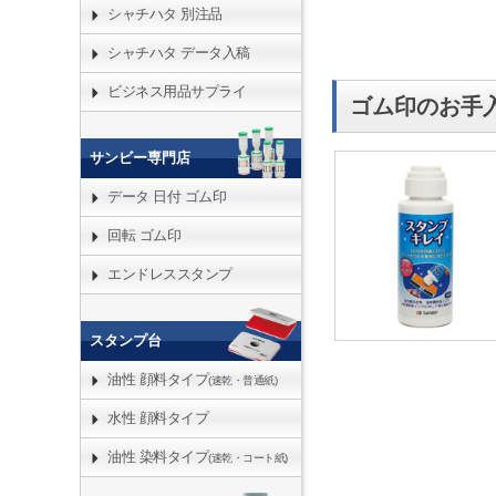
シャチハタ 別注品
シャチハタ データ入稿
ビジネス用品サプライ
ゴム印のお手
サンビー専門店
データ 日付 ゴム印
回転 ゴム印
エンドレススタンプ
スタンプ台
油性 顔料タイプ
(速乾・普通紙)
水性 顔料タイプ
油性 染料タイプ
(速乾・コート紙)