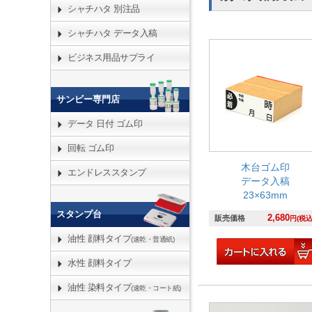
シャチハタ 別注品
シャチハタ データ入稿
ビジネス用品サプライ
サンビー専門店
データ 日付 ゴム印
回転 ゴム印
木台ゴム印
エンドレススタンプ
データ入稿
23×63mm
スタンプ台
2,680
販売価格
円(税込
油性 顔料タイプ
(速乾・普通紙)
水性 顔料タイプ
油性 染料タイプ
(速乾・コート紙)