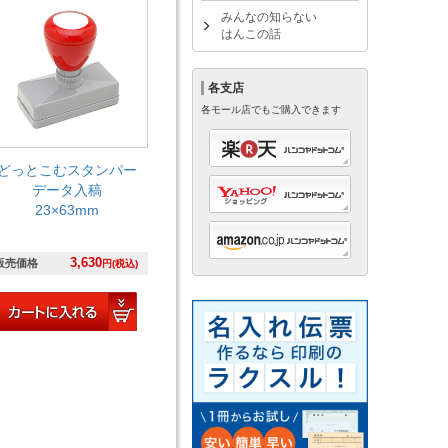
みんなの知らない
はんこの話
各支店
各モール店でもご購入できます
どっとこむスタンパー
データ入稿
23×63mm
3,630
販売価格
円(税込)