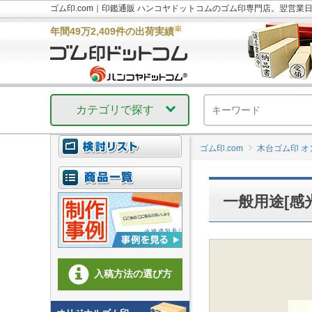
ゴム印.com｜印鑑通販 ハンコヤドットコムのゴム印専門店。翌営業
※
年間49万2,409件の出荷実績
カテゴリで探す
ゴム印.com
木台ゴム印 
一般用途[感光
入稿方法の選び方