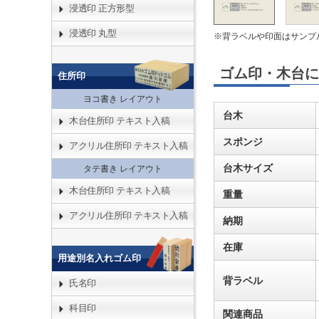
浸透印 正方形型
浸透印 丸型
※背ラベルや印面はサンプ
ゴム印・木台に
住所印
ヨコ書き レイアウト
台木
木台住所印 テキスト入稿
スポンジ
アクリル住所印 テキスト入稿
台木サイズ
タテ書き レイアウト
木台住所印 テキスト入稿
重量
アクリル住所印 テキスト入稿
納期
在庫
用途別名入れゴム印
背ラベル
氏名印
科目印
関連商品