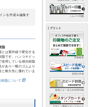
インを作成＆編集す
シルバー印鑑
プリント
樹脂
脂とは紫外線で硬化する
樹脂です。ハンコヤドッ
印刷総合
で使用している感光樹脂
性があり一般のゴムより
性と耐久性に優れていま
名刺の作成
光性樹脂について
販促にも！名入れ封筒印刷
デザイン豊富スタンプカード