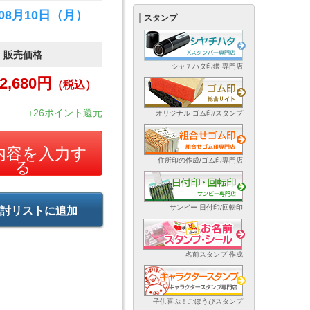
年08月10日
（月）
スタンプ
販売価格
シャチハタ印鑑 専門店
2,680
円
（税込）
+26ポイント還元
オリジナル ゴム印/スタンプ
内容を入力す
住所印の作成/ゴム印専門店
る
サンビー 日付印/回転印
討リストに追加
名前スタンプ 作成
子供喜ぶ！ごほうびスタンプ