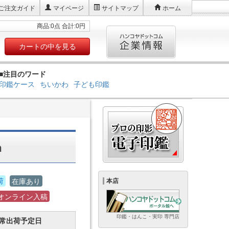
ご注文ガイド
マイページ
サイトマップ
ホーム
商品:0点 合計:0円
カートの中を見る
■注目のワード
印鑑ケース
ちいかわ
子ども印鑑
m
荷
在庫あり
本店
オンライン入稿
印鑑・はんこ・実印 専門店
常出荷予定日