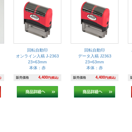
回転自動印
回転自動印
オンライン入稿 J-2363
データ入稿 J2363
23×63mm
23×63mm
本体：赤
本体：赤
4,400
4,400
販売価格
販売価格
)
円(税込)
円(税込)