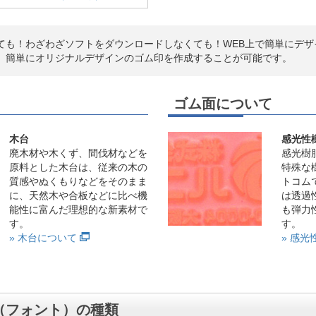
ても！わざわざソフトをダウンロードしなくても！WEB上で簡単にデザ
、簡単にオリジナルデザインのゴム印を作成することが可能です。
ゴム面について
木台
感光性
廃木材や木くず、間伐材などを
感光樹
原料とした木台は、従来の木の
特殊な
質感やぬくもりなどをそのまま
トコム
に、天然木や合板などに比べ機
は透過
能性に富んだ理想的な新素材で
も弾力
す。
す。
» 木台について
» 感
（フォント）の種類