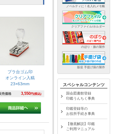
ノベルティに！名入れメモ帳
クリアファイル/ホルダー
のぼり・旗の製作
販促 手提げ袋の製作
プラ台ゴム印
オンライン入稿
23×63mm
スペシャルコンテンツ
3,550
国会図書館登録
販売価格
円(税込)
印鑑うんちく事典
印鑑登録等の
お役所手続き事典
【徹底解説】印鑑
ご利用マニュアル