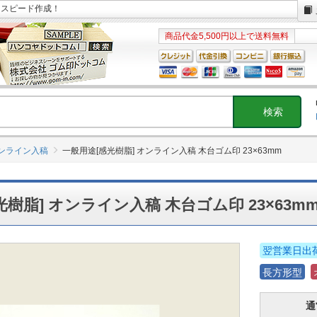
日スピード作成！
商品代金5,500円以上で送料無料
オンライン入稿
一般用途[感光樹脂] オンライン入稿 木台ゴム印 23×63mm
樹脂] オンライン入稿 木台ゴム印 23×63m
翌営業日出
長方形型
通