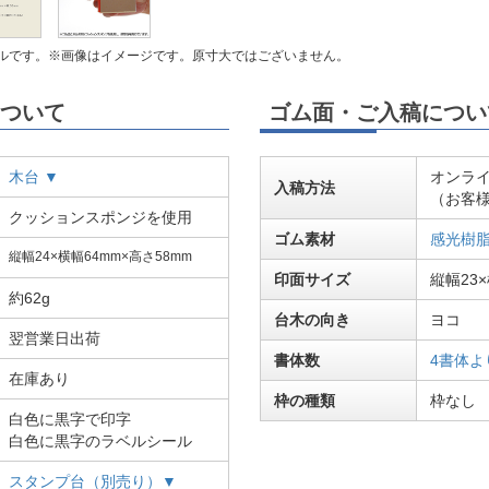
ルです。※画像はイメージです。原寸大ではございません。
ついて
ゴム面・ご入稿につい
木台 ▼
オンラ
入稿方法
（お客
クッションスポンジを使用
ゴム素材
感光樹
縦幅24×横幅64mm×高さ58mm
印面サイズ
縦幅23
約62g
台木の向き
ヨコ
翌営業日出荷
書体数
4書体よ
在庫あり
枠の種類
枠なし
白色に黒字で印字
白色に黒字のラベルシール
スタンプ台（別売り）▼