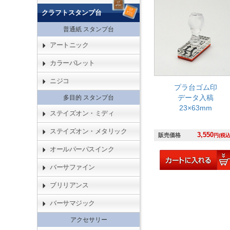
クラフトスタンプ台
普通紙 スタンプ台
アートニック
カラーパレット
ニジコ
プラ台ゴム印
データ入稿
多目的 スタンプ台
23×63mm
ステイズオン・ミディ
ステイズオン・メタリック
3,550
販売価格
円(税込
オールパーパスインク
バーサファイン
ブリリアンス
バーサマジック
アクセサリー