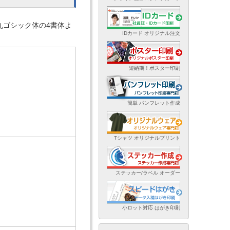
丸ゴシック体の4書体よ
IDカード オリジナル注文
短納期！ポスター印刷
簡単 パンフレット作成
Tシャツ オリジナルプリント
ステッカー/ラベル オーダー
小ロット対応 はがき印刷