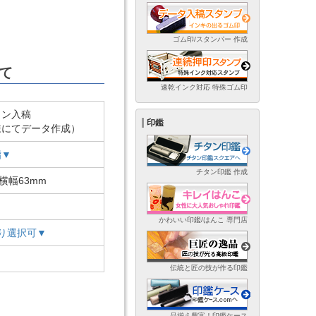
ゴム印/スタンパー 作成
て
速乾インク対応 特殊ゴム印
イン入稿
印鑑
様にてデータ作成）
脂▼
チタン印鑑 作成
×横幅63mm
かわいい印鑑/はんこ 専門店
り選択可▼
伝統と匠の技が作る印鑑
品揃え豊富！印鑑ケース