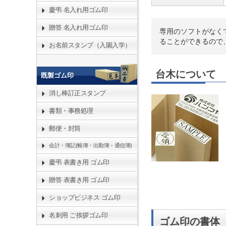
慶弔 名入れ用ゴム印
贈答 名入れ用ゴム印
専用のソフトがなく
ることができるので
お名前スタンプ（入園入学）
台木について
既製ゴム印
消し棒訂正スタンプ
書類・事務処理
郵便・封筒
会計・簿記(帳簿・出勤簿・通信簿)
慶弔 表書き用 ゴム印
贈答 表書き用 ゴム印
ショップビジネス ゴム印
名刺用 ご挨拶ゴム印
ゴム印の書体