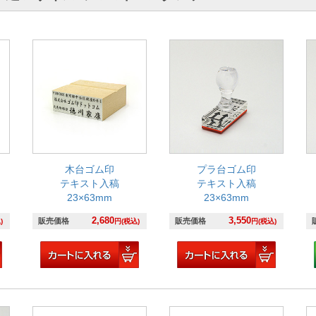
木台ゴム印
プラ台ゴム印
テキスト入稿
テキスト入稿
23×63mm
23×63mm
2,680
3,550
販売価格
販売価格
)
円(税込)
円(税込)