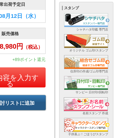
常出荷予定日
スタンプ
年08月12日
（水）
シャチハタ印鑑 専門店
販売価格
8,980
円
（税込）
オリジナル ゴム印/スタンプ
+89ポイント還元
住所印の作成/ゴム印専門店
内容を入力す
る
サンビー 日付印/回転印
討リストに追加
名前スタンプ 作成
子供喜ぶ！ごほうびスタンプ