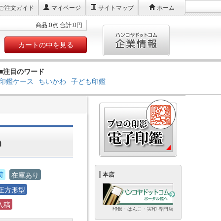
ご注文ガイド
マイページ
サイトマップ
ホーム
商品:0点 合計:0円
カートの中を見る
■注目のワード
印鑑ケース
ちいかわ
子ども印鑑
m
荷
在庫あり
本店
正方形型
入稿
印鑑・はんこ・実印 専門店