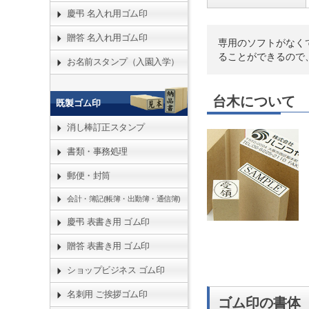
慶弔 名入れ用ゴム印
贈答 名入れ用ゴム印
専用のソフトがなく
ることができるので
お名前スタンプ（入園入学）
台木について
既製ゴム印
消し棒訂正スタンプ
書類・事務処理
郵便・封筒
会計・簿記(帳簿・出勤簿・通信簿)
慶弔 表書き用 ゴム印
贈答 表書き用 ゴム印
ショップビジネス ゴム印
名刺用 ご挨拶ゴム印
ゴム印の書体