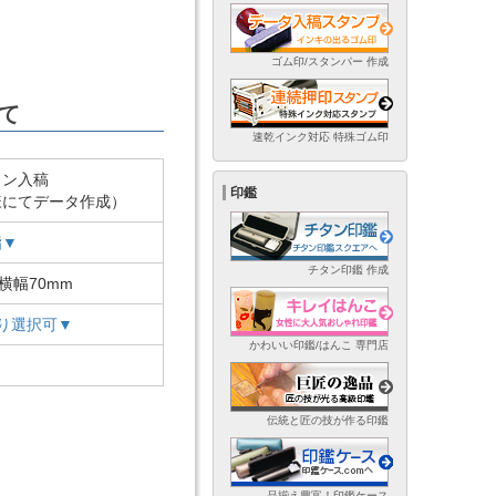
ゴム印/スタンパー 作成
て
速乾インク対応 特殊ゴム印
イン入稿
印鑑
様にてデータ作成）
脂▼
チタン印鑑 作成
×横幅70mm
り選択可▼
かわいい印鑑/はんこ 専門店
伝統と匠の技が作る印鑑
品揃え豊富！印鑑ケース