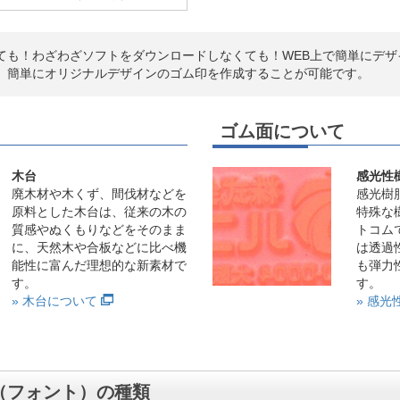
ても！わざわざソフトをダウンロードしなくても！WEB上で簡単にデザ
、簡単にオリジナルデザインのゴム印を作成することが可能です。
ゴム面について
木台
感光性
廃木材や木くず、間伐材などを
感光樹
原料とした木台は、従来の木の
特殊な
質感やぬくもりなどをそのまま
トコム
に、天然木や合板などに比べ機
は透過
能性に富んだ理想的な新素材で
も弾力
す。
す。
» 木台について
» 感
（フォント）の種類