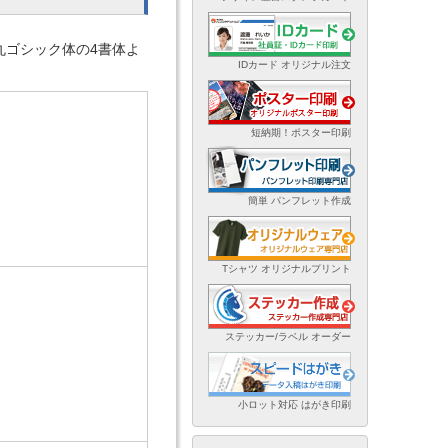
丸ゴシック体の4書体よ
IDカード オリジナル注文
短納期！ポスター印刷
簡単 パンフレット作成
Tシャツ オリジナルプリント
ステッカー/ラベル オーダー
小ロット対応 はがき印刷