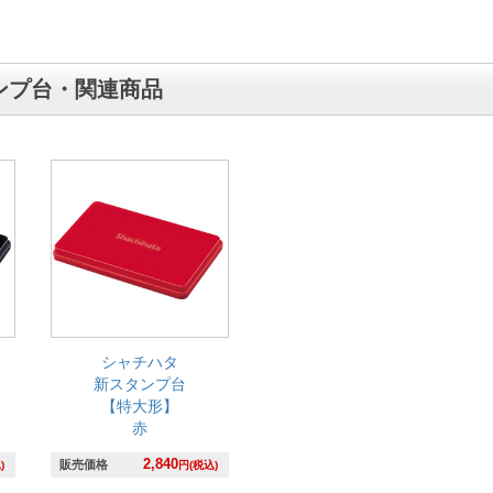
ンプ台・関連商品
シャチハタ
新スタンプ台
【特大形】
赤
2,840
販売価格
)
円(税込)