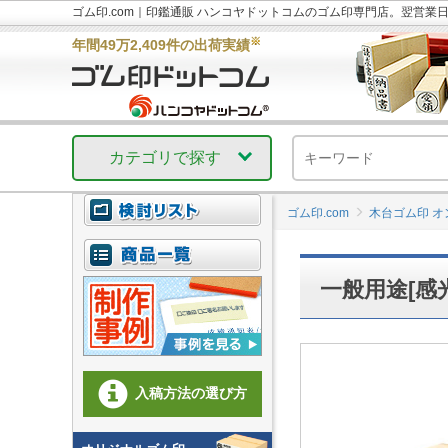
ゴム印.com｜印鑑通販 ハンコヤドットコムのゴム印専門店。翌営業
※
年間49万2,409件の出荷実績
カテゴリで探す
ゴム印.com
木台ゴム印 
一般用途[感光
入稿方法の選び方