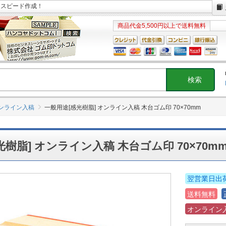
日スピード作成！
商品代金5,500円以上で送料無料
オンライン入稿
一般用途[感光樹脂] オンライン入稿 木台ゴム印 70×70mm
樹脂] オンライン入稿 木台ゴム印 70×70m
翌営業日出
送料無料
オンライン