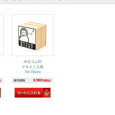
木台ゴム印
テキスト入稿
70×70mm
8,980
販売価格
)
円(税込)