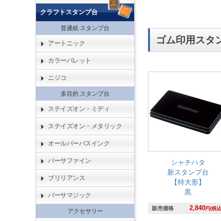
クラフトスタンプ台
普通紙 スタンプ台
ゴム印用スタ
アートニック
カラーパレット
ニジコ
多目的 スタンプ台
ステイズオン・ミディ
ステイズオン・メタリック
オールパーパスインク
バーサファイン
シャチハタ
新スタンプ台
ブリリアンス
【特大形】
黒
バーサマジック
2,840
販売価格
円(税込
アクセサリー