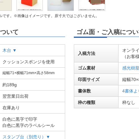
ルです。※画像はイメージです。原寸大ではございません。
ついて
ゴム面・ご入稿につい
木台 ▼
オンラ
入稿方法
（お客
クッションスポンジを使用
ゴム素材
感光樹
縦幅71×横幅71mm×高さ58mm
印面サイズ
縦幅70
約189g
書体数
4書体よ
翌営業日出荷
枠の種類
枠なし
在庫あり
白色に黒字で印字
白色に黒字のラベルシール
スタンプ台（別売り）▼