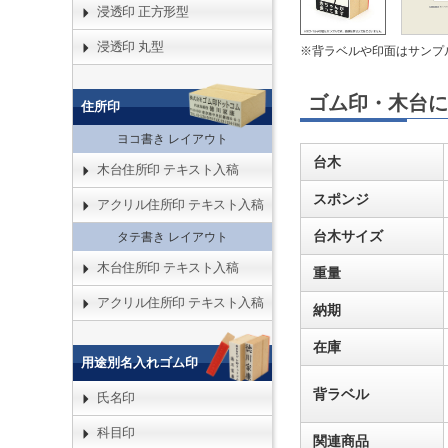
浸透印 正方形型
浸透印 丸型
※背ラベルや印面はサンプ
ゴム印・木台に
住所印
ヨコ書き レイアウト
台木
木台住所印 テキスト入稿
スポンジ
アクリル住所印 テキスト入稿
台木サイズ
タテ書き レイアウト
木台住所印 テキスト入稿
重量
アクリル住所印 テキスト入稿
納期
在庫
用途別名入れゴム印
背ラベル
氏名印
科目印
関連商品