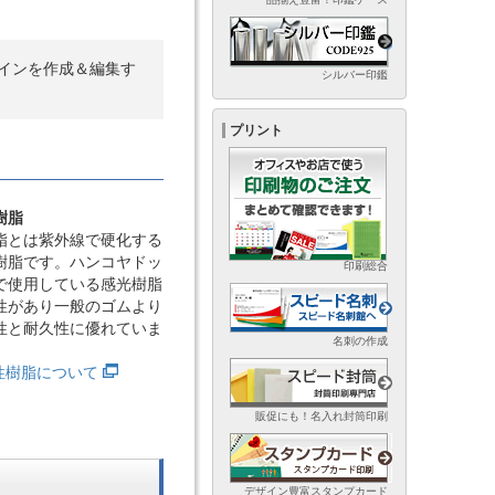
インを作成＆編集す
シルバー印鑑
プリント
樹脂
脂とは紫外線で硬化する
樹脂です。ハンコヤドッ
印刷総合
で使用している感光樹脂
性があり一般のゴムより
性と耐久性に優れていま
名刺の作成
光性樹脂について
販促にも！名入れ封筒印刷
デザイン豊富スタンプカード