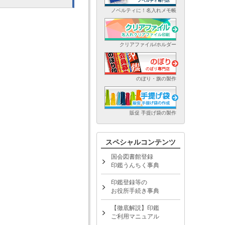
ノベルティに！名入れメモ帳
クリアファイル/ホルダー
のぼり・旗の製作
販促 手提げ袋の製作
スペシャルコンテンツ
国会図書館登録
印鑑うんちく事典
印鑑登録等の
お役所手続き事典
【徹底解説】印鑑
ご利用マニュアル