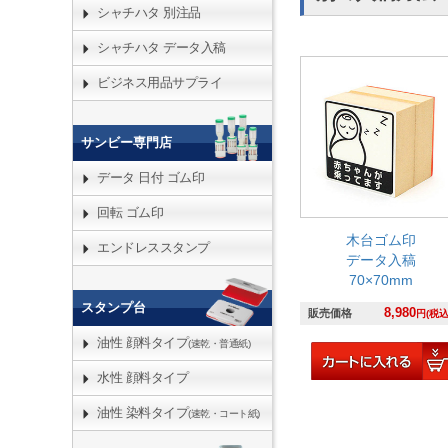
シャチハタ 別注品
シャチハタ データ入稿
ビジネス用品サプライ
サンビー専門店
データ 日付 ゴム印
回転 ゴム印
木台ゴム印
エンドレススタンプ
データ入稿
70×70mm
スタンプ台
8,980
販売価格
円(税込
油性 顔料タイプ
(速乾・普通紙)
水性 顔料タイプ
油性 染料タイプ
(速乾・コート紙)