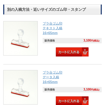
別の入稿方法・近いサイズのゴム印・スタンプ
プラ台ゴム印
テキスト入稿
16×65mm
3,100
販売価格
円(税込)
プラ台ゴム印
データ入稿
16×65mm
3,100
販売価格
円(税込)