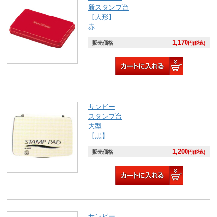
新スタンプ台
【大形】
赤
1,170
販売価格
円(税込)
サンビー
スタンプ台
大型
【黒】
1,200
販売価格
円(税込)
サンビー