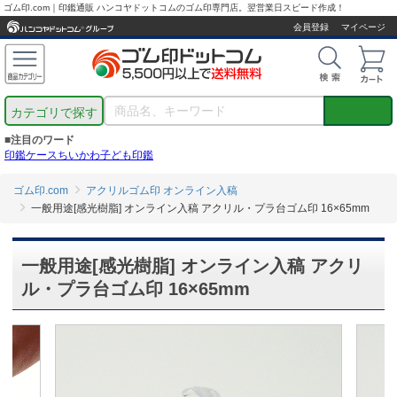
ゴム印.com｜印鑑通販 ハンコヤドットコムのゴム印専門店。翌営業日スピード作成！
会員登録
マイページ
カテゴリで探す
■注目のワード
印鑑ケース
ちいかわ
子ども印鑑
ゴム印.com
アクリルゴム印 オンライン入稿
一般用途[感光樹脂] オンライン入稿 アクリル・プラ台ゴム印 16×65mm
一般用途[感光樹脂] オンライン入稿 アクリ
ル・プラ台ゴム印 16×65mm