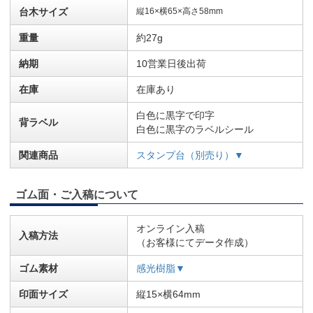
台木サイズ
縦16×横65×高さ58mm
重量
約27g
納期
10営業日後出荷
在庫
在庫あり
白色に黒字で印字
背ラベル
白色に黒字のラベルシール
関連商品
スタンプ台（別売り）▼
ゴム面・ご入稿について
オンライン入稿
入稿方法
（お客様にてデータ作成）
ゴム素材
感光樹脂▼
印面サイズ
縦15×横64mm