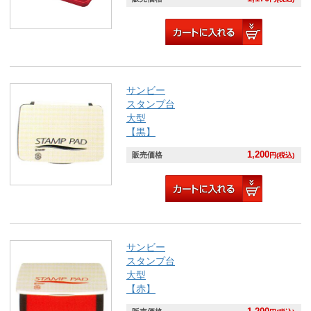
サンビー
スタンプ台
大型
【黒】
1,200
販売価格
円(税込)
サンビー
スタンプ台
大型
【赤】