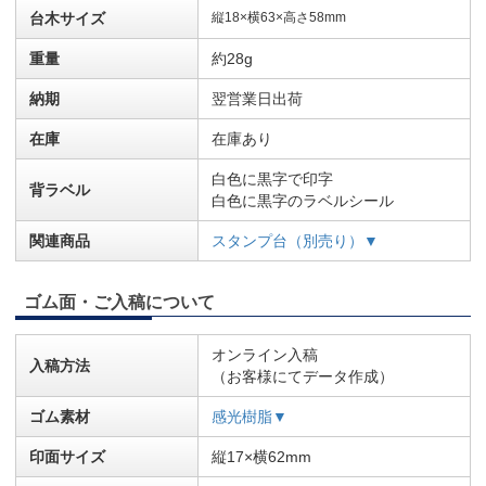
台木サイズ
縦18×横63×高さ58mm
重量
約28g
納期
翌営業日出荷
在庫
在庫あり
白色に黒字で印字
背ラベル
白色に黒字のラベルシール
関連商品
スタンプ台（別売り）▼
ゴム面・ご入稿について
オンライン入稿
入稿方法
（お客様にてデータ作成）
ゴム素材
感光樹脂▼
印面サイズ
縦17×横62mm