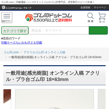
ゴム印.com｜印鑑通販 ハンコヤドットコムのゴム印専門店。翌営業日スピード作成！
会員登録
マイページ
カテゴリで探す
■注目のワード
印鑑ケース
ちいかわ
子ども印鑑
ゴム印.com
アクリルゴム印 オンライン入稿
一般用途[感光樹脂] オンライン入稿 アクリル・プラ台ゴム印 18×63mm
一般用途[感光樹脂] オンライン入稿 アクリ
ル・プラ台ゴム印 18×63mm