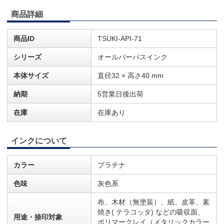
商品詳細
商品ID
TSUKI-API-71
シリーズ
オールパーパスインク
本体サイズ
直径32 × 高さ40 mm
納期
5営業日後出荷
在庫
在庫あり
インクについて
カラー
プラチナ
色味
灰色系
布、木材（無塗装）、紙、皮革、素
焼き( テラコッタ) などの吸収面、
用途・捺印対象
ポリマークレイ（メタリックカラー