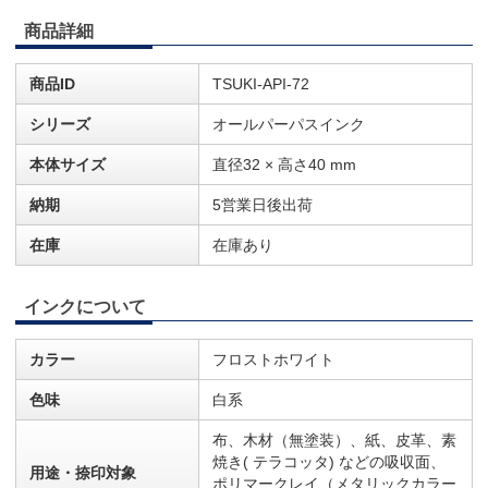
商品詳細
商品ID
TSUKI-API-72
シリーズ
オールパーパスインク
本体サイズ
直径32 × 高さ40 mm
納期
5営業日後出荷
在庫
在庫あり
インクについて
カラー
フロストホワイト
色味
白系
布、木材（無塗装）、紙、皮革、素
焼き( テラコッタ) などの吸収面、
用途・捺印対象
ポリマークレイ（メタリックカラー