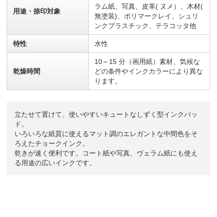
ラム紙、写真、皮革( ヌメ）、木材(
用途・捺印対象
無塗装)、ポリマークレイ、シュリ
ンクプラスチック、テラコッタ他
特性
水性
10～15 分（画用紙）素材、気候な
乾燥時間
どの条件やインクカラーにより異な
ります。
立たせて置けて、使いやすいキュートなしずく型インクパッ
ド。
いろいろな紙質に使えるマット調のエレガントな中間色をそ
ろえたチョークインク。
乾きが速く便利です。コート紙や写真、ヴェラム紙にも使え
る用途の広いインクです。