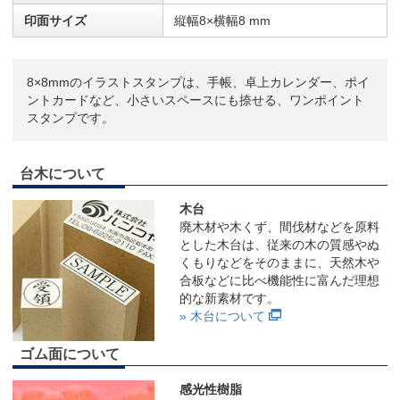
印面サイズ
縦幅8×横幅8 mm
8×8mmのイラストスタンプは、手帳、卓上カレンダー、ポイ
ントカードなど、小さいスペースにも捺せる、ワンポイント
スタンプです。
台木について
木台
廃木材や木くず、間伐材などを原料
とした木台は、従来の木の質感やぬ
くもりなどをそのままに、天然木や
合板などに比べ機能性に富んだ理想
的な新素材です。
» 木台について
ゴム面について
感光性樹脂