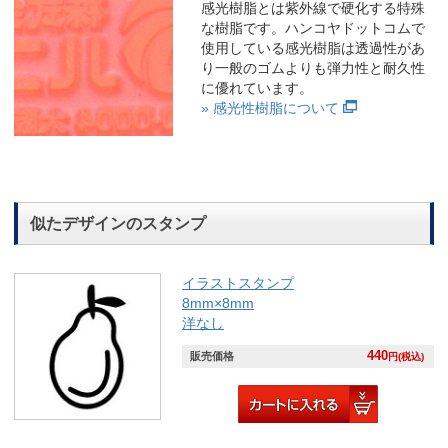
感光樹脂とは紫外線で硬化する特殊
な樹脂です。ハンコヤドットコムで
使用している感光樹脂は透過性があ
り一般のゴムよりも弾力性と耐久性
に優れています。
» 感光性樹脂について
似たデザインのスタンプ
イラストスタンプ
8mm×8mm
洋なし
440
販売価格
円(税込)