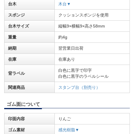
台木
木台▼
スポンジ
クッションスポンジを使用
台木サイズ
縦幅9×横幅9×高さ58mm
重量
約4g
納期
翌営業日出荷
在庫
在庫あり
白色に黒字で印字
背ラベル
白色に黒字のラベルシール
関連商品
スタンプ台（別売り）
ゴム面について
印面内容
りんご
ゴム素材
感光樹脂▼