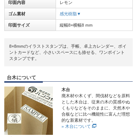
印面内容
レモン
ゴム素材
感光樹脂▼
印面サイズ
縦幅8×横幅8 mm
8×8mmのイラストスタンプは、手帳、卓上カレンダー、ポイ
ントカードなど、小さいスペースにも捺せる、ワンポイント
スタンプです。
台木について
木台
廃木材や木くず、間伐材などを原料
とした木台は、従来の木の質感やぬ
くもりなどをそのままに、天然木や
合板などに比べ機能性に富んだ理想
的な新素材です。
» 木台について