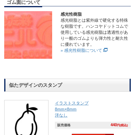
ゴム面について
感光性樹脂
感光樹脂とは紫外線で硬化する特殊
な樹脂です。ハンコヤドットコムで
使用している感光樹脂は透過性があ
り一般のゴムよりも弾力性と耐久性
に優れています。
» 感光性樹脂について
似たデザインのスタンプ
イラストスタンプ
8mm×8mm
洋なし
440
販売価格
円(税込)