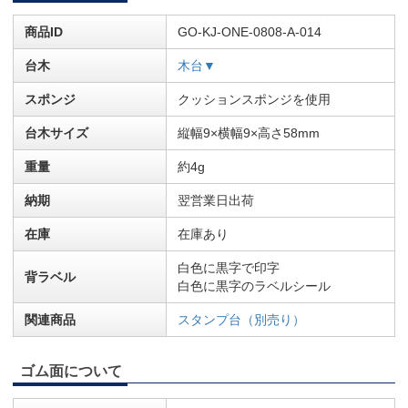
商品ID
GO-KJ-ONE-0808-A-014
台木
木台▼
スポンジ
クッションスポンジを使用
台木サイズ
縦幅9×横幅9×高さ58mm
重量
約4g
納期
翌営業日出荷
在庫
在庫あり
白色に黒字で印字
背ラベル
白色に黒字のラベルシール
関連商品
スタンプ台（別売り）
ゴム面について