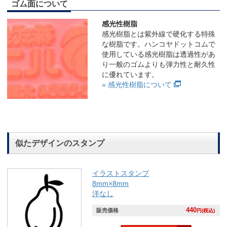
ゴム面について
感光性樹脂
感光樹脂とは紫外線で硬化する特殊
な樹脂です。ハンコヤドットコムで
使用している感光樹脂は透過性があ
り一般のゴムよりも弾力性と耐久性
に優れています。
» 感光性樹脂について
似たデザインのスタンプ
イラストスタンプ
8mm×8mm
洋なし
440
販売価格
円(税込)