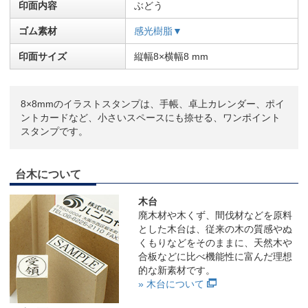
印面内容
ぶどう
ゴム素材
感光樹脂▼
印面サイズ
縦幅8×横幅8 mm
8×8mmのイラストスタンプは、手帳、卓上カレンダー、ポイ
ントカードなど、小さいスペースにも捺せる、ワンポイント
スタンプです。
台木について
木台
廃木材や木くず、間伐材などを原料
とした木台は、従来の木の質感やぬ
くもりなどをそのままに、天然木や
合板などに比べ機能性に富んだ理想
的な新素材です。
» 木台について