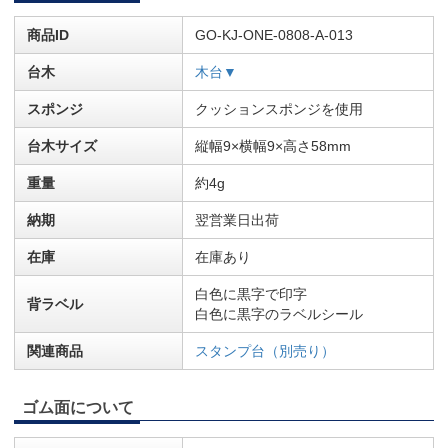
商品ID
GO-KJ-ONE-0808-A-013
台木
木台▼
スポンジ
クッションスポンジを使用
台木サイズ
縦幅9×横幅9×高さ58mm
重量
約4g
納期
翌営業日出荷
在庫
在庫あり
白色に黒字で印字
背ラベル
白色に黒字のラベルシール
関連商品
スタンプ台（別売り）
ゴム面について