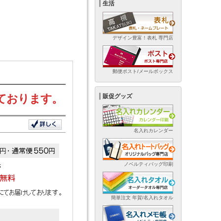
生活
デザイン豊富！表札 専門店
郵便ポスト/メールボックス
ております。
販促グッズ
名入れカレンダー
ノベルティバッグ印刷
簡単注文 年賀/名入れタオル