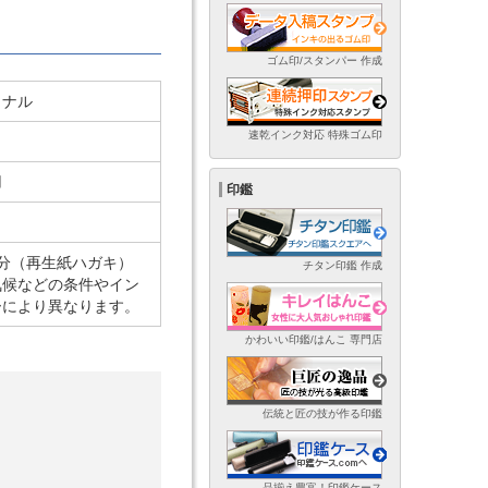
ゴム印/スタンパー 作成
ィナル
速乾インク対応 特殊ゴム印
用
印鑑
5 分（再生紙ハガキ）
チタン印鑑 作成
気候などの条件やイン
ーにより異なります。
かわいい印鑑/はんこ 専門店
伝統と匠の技が作る印鑑
品揃え豊富！印鑑ケース