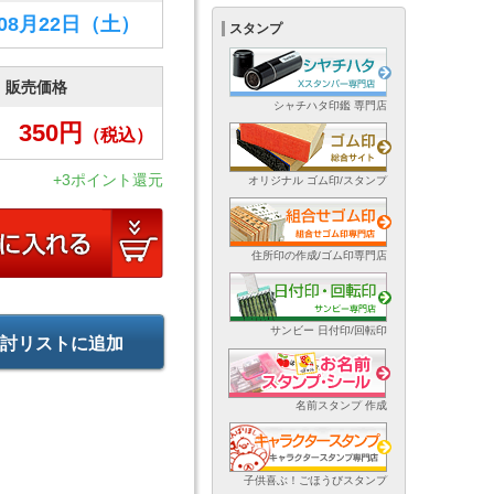
年08月22日
（土）
スタンプ
販売価格
シャチハタ印鑑 専門店
350
円
（税込）
+3ポイント還元
オリジナル ゴム印/スタンプ
住所印の作成/ゴム印専門店
サンビー 日付印/回転印
討リストに追加
名前スタンプ 作成
子供喜ぶ！ごほうびスタンプ