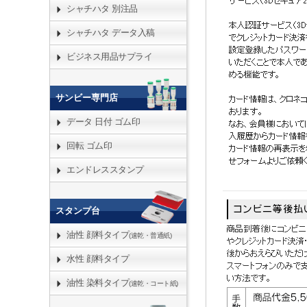
シャチハタ 別注品
シャチハタ データ入稿
ビジネス用品サプライ
サンビー専門店
データ 日付 ゴム印
回転 ゴム印
エンドレススタンプ
スタンプ台
油性 顔料タイプ
(速乾・普通紙)
水性 顔料タイプ
油性 染料タイプ
(速乾・コート紙)