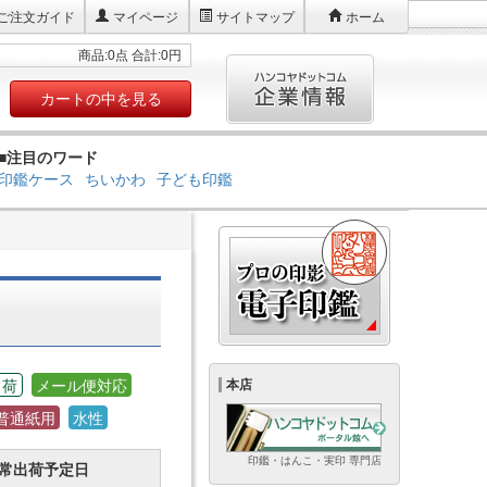
ご注文ガイド
マイページ
サイトマップ
ホーム
商品:0点 合計:0円
カートの中を見る
■注目のワード
印鑑ケース
ちいかわ
子ども印鑑
出荷
メール便対応
本店
普通紙用
水性
印鑑・はんこ・実印 専門店
常出荷予定日