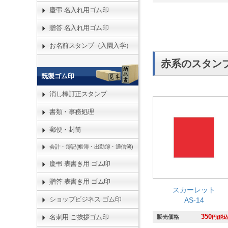
慶弔 名入れ用ゴム印
贈答 名入れ用ゴム印
お名前スタンプ（入園入学）
赤系のスタン
既製ゴム印
消し棒訂正スタンプ
書類・事務処理
郵便・封筒
会計・簿記(帳簿・出勤簿・通信簿)
慶弔 表書き用 ゴム印
贈答 表書き用 ゴム印
スカーレット
ショップビジネス ゴム印
AS-14
350
名刺用 ご挨拶ゴム印
販売価格
円(税込