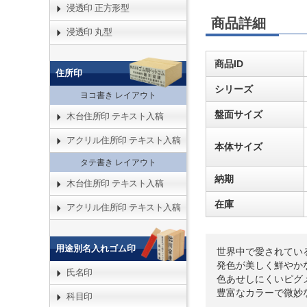
浸透印 正方形型
商品詳細
浸透印 丸型
商品ID
住所印
シリーズ
ヨコ書き レイアウト
盤面サイズ
木台住所印 テキスト入稿
アクリル住所印 テキスト入稿
本体サイズ
タテ書き レイアウト
納期
木台住所印 テキスト入稿
在庫
アクリル住所印 テキスト入稿
用途別名入れゴム印
世界中で愛されてい
発色が美しく鮮やか
氏名印
色あせしにくいピグ
豊富なカラーで微妙
科目印