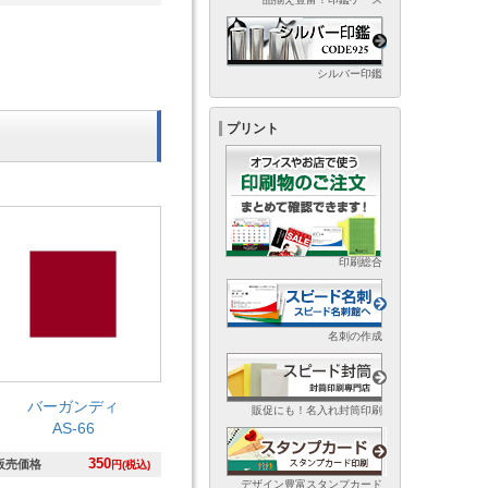
シルバー印鑑
プリント
印刷総合
名刺の作成
バーガンディ
販促にも！名入れ封筒印刷
AS-66
350
販売価格
円(税込)
デザイン豊富スタンプカード