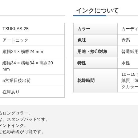
インクについて
TSUKI-AS-25
カラー
カーデ
アートニック
色味
赤系
縦幅24 × 横幅24 mm
用途・捺印対象
普通紙
縦幅34 × 横幅34 × 高さ20
特性
水性
mm
10～1
5営業日後出荷
乾燥時間
紙質、
クカラ
在庫あり
るロングセラー。
な、スタンプパッドです。
メントインク。
な色彩表現が可能です。