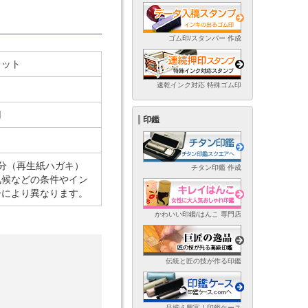
ゴム印/スタンパー 作成
レット
速乾インク対応 特殊ゴム印
用
印鑑
5 分（再生紙ハガキ）
チタン印鑑 作成
気候などの条件やイン
ーにより異なります。
かわいい印鑑/はんこ 専門店
伝統と匠の技が作る印鑑
品揃え豊富！印鑑ケース