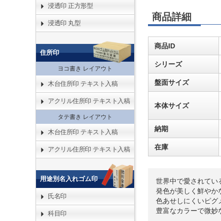
浸透印 正方形型
商品詳細
浸透印 丸型
商品ID
住所印
シリーズ
ヨコ書き レイアウト
盤面サイズ
木台住所印 テキスト入稿
アクリル住所印 テキスト入稿
本体サイズ
タテ書き レイアウト
納期
木台住所印 テキスト入稿
在庫
アクリル住所印 テキスト入稿
用途別名入れゴム印
世界中で愛されてい
発色が美しく鮮やか
氏名印
色あせしにくいピグ
豊富なカラーで微妙
科目印