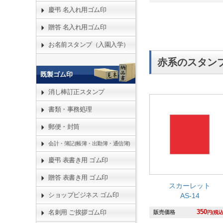
慶弔 名入れ用ゴム印
贈答 名入れ用ゴム印
お名前スタンプ（入園入学）
赤系のスタン
既製ゴム印
消し棒訂正スタンプ
書類・事務処理
郵便・封筒
会計・簿記(帳簿・出勤簿・通信簿)
慶弔 表書き用 ゴム印
贈答 表書き用 ゴム印
スカーレット
ショップビジネス ゴム印
AS-14
350
名刺用 ご挨拶ゴム印
販売価格
円(税込