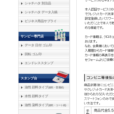
シャチハタ 別注品
シャチハタ データ入稿
ビジネス用品サプライ
サンビー専門店
データ 日付 ゴム印
回転 ゴム印
エンドレススタンプ
スタンプ台
油性 顔料タイプ
(速乾・普通紙)
水性 顔料タイプ
油性 染料タイプ
(速乾・コート紙)