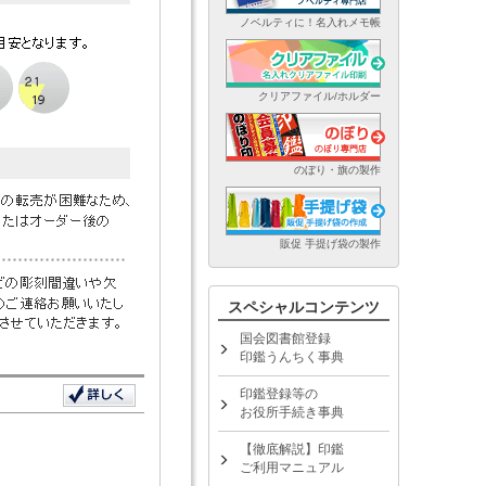
ノベルティに！名入れメモ帳
クリアファイル/ホルダー
のぼり・旗の製作
販促 手提げ袋の製作
スペシャルコンテンツ
国会図書館登録
印鑑うんちく事典
印鑑登録等の
お役所手続き事典
【徹底解説】印鑑
ご利用マニュアル