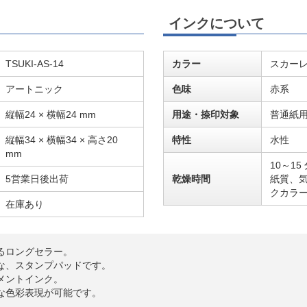
インクについて
TSUKI-AS-14
カラー
スカー
アートニック
色味
赤系
縦幅24 × 横幅24 mm
用途・捺印対象
普通紙
縦幅34 × 横幅34 × 高さ20
特性
水性
mm
10～1
5営業日後出荷
乾燥時間
紙質、
クカラ
在庫あり
るロングセラー。
な、スタンプパッドです。
メントインク。
な色彩表現が可能です。