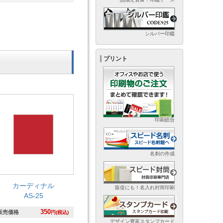
シルバー印鑑
プリント
印刷総合
名刺の作成
カーディナル
販促にも！名入れ封筒印刷
AS-25
350
販売価格
円(税込)
デザイン豊富スタンプカード