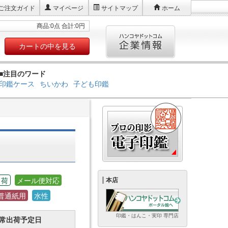
ご注文ガイド
マイページ
サイトマップ
ホーム
商品:0点 合計:0円
カートの中を見る
■注目のワード
印鑑ケース
ちいかわ
子ども印鑑
出荷
メール便対応
本店
普通紙用
水性
印鑑・はんこ・実印 専門店
常出荷予定日