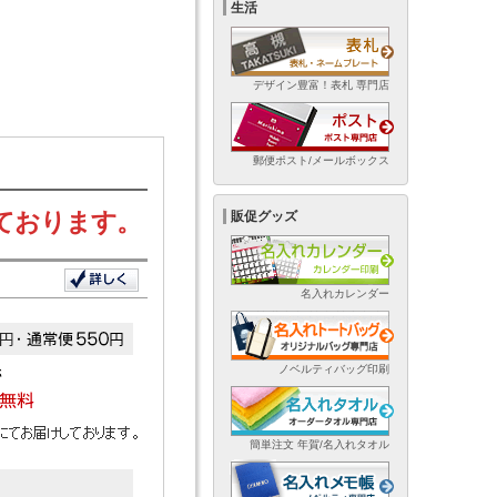
生活
デザイン豊富！表札 専門店
郵便ポスト/メールボックス
ております。
販促グッズ
名入れカレンダー
ノベルティバッグ印刷
簡単注文 年賀/名入れタオル