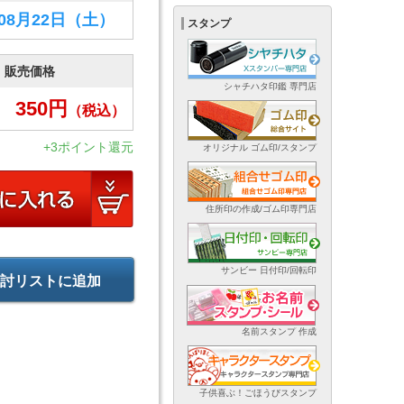
年08月22日
（土）
スタンプ
販売価格
シャチハタ印鑑 専門店
350
円
（税込）
+3ポイント還元
オリジナル ゴム印/スタンプ
住所印の作成/ゴム印専門店
サンビー 日付印/回転印
討リストに追加
名前スタンプ 作成
子供喜ぶ！ごほうびスタンプ